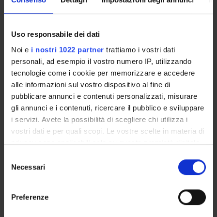
CORSO A ESAURIMENTO
Uso responsabile dei dati
Laurea in Economia e innovazione
Noi e
i nostri 1022 partner
trattiamo i vostri dati
aziendale [L-18]
personali, ad esempio il vostro numero IP, utilizzando
tecnologie come i cookie per memorizzare e accedere
Classe di appartenenza: L-18
alle informazioni sul vostro dispositivo al fine di
pubblicare annunci e contenuti personalizzati, misurare
Sede: Vicenza
gli annunci e i contenuti, ricercare il pubblico e sviluppare
CORSO A ESAURIMENTO
i servizi. Avete la possibilità di scegliere chi utilizza i
vostri dati e per quali scopi. Le vostre scelte in materia di
Laurea in Economia Aziendale (Verona)
privacy sono applicabili solo su questa proprietà digitale
in cui avete effettuato le vostre scelte. È possibile
Selezione
Classe di appartenenza: L-18
modificare o revocare il proprio consenso in qualsiasi
Necessari
del
momento dalla Dichiarazione sui cookie o facendo clic
Sede: Verona
consenso
sull'icona di attivazione della privacy.
Preferenze
CORSO A ESAURIMENTO
Con il tuo consenso, vorremmo anche: