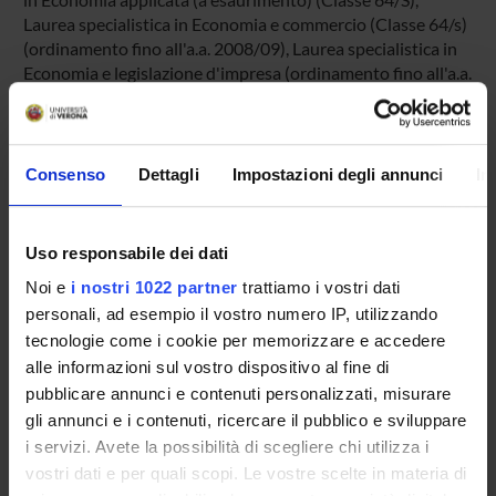
Laurea specialistica in Economia e commercio (Classe 64/s)
(ordinamento fino all'a.a. 2008/09), Laurea specialistica in
Economia e legislazione d'impresa (ordinamento fino all'a.a.
2008/09)
Descrizione
Consenso
Dettagli
Impostazioni degli annunci
In
Tesi compilativa critica e/o di ricerca rivolta a studenti delle
lauree magistrali (o a studenti delle lauree triennali
Uso responsabile dei dati
particolarmente motivati).
Noi e
i nostri 1022 partner
trattiamo i vostri dati
personali, ad esempio il vostro numero IP, utilizzando
tecnologie come i cookie per memorizzare e accedere
alle informazioni sul vostro dispositivo al fine di
pubblicare annunci e contenuti personalizzati, misurare
Come iscriversi
gli annunci e i contenuti, ricercare il pubblico e sviluppare
Insegnamenti
i servizi. Avete la possibilità di scegliere chi utilizza i
Calendario didattico
vostri dati e per quali scopi. Le vostre scelte in materia di
Piani didattici