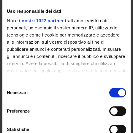
Uso responsabile dei dati
17
18
19
20
21
22
23
Noi e
i nostri 1022 partner
trattiamo i vostri dati
personali, ad esempio il vostro numero IP, utilizzando
tecnologie come i cookie per memorizzare e accedere
alle informazioni sul vostro dispositivo al fine di
24
25
26
27
28
29
30
pubblicare annunci e contenuti personalizzati, misurare
gli annunci e i contenuti, ricercare il pubblico e sviluppare
i servizi. Avete la possibilità di scegliere chi utilizza i
vostri dati e per quali scopi. Le vostre scelte in materia di
31
1
2
3
4
5
6
privacy sono applicabili solo su questa proprietà digitale
in cui avete effettuato le vostre scelte. È possibile
Selezione
modificare o revocare il proprio consenso in qualsiasi
Necessari
del
momento dalla Dichiarazione sui cookie o facendo clic
consenso
sull'icona di attivazione della privacy.
Preferenze
Con il tuo consenso, vorremmo anche:
Contatti
raccogliere informazioni sulla tua posizione
Statistiche
Persone