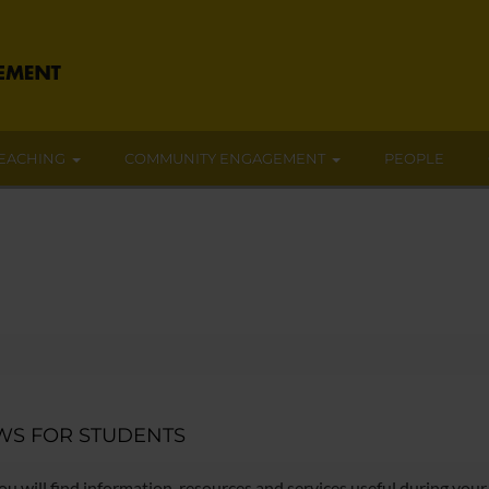
EACHING
COMMUNITY ENGAGEMENT
PEOPLE
WS FOR STUDENTS
ou will find information, resources and services useful during your