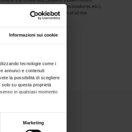
unt, office forms, administrative procedures, etc.).
you be able to receive notification of all the
 Univr app.
Informazioni sui cookie
utilizzando tecnologie come i
re annunci e contenuti
vete la possibilità di scegliere
li solo su questa proprietà
consenso in qualsiasi momento
alche metro,
Marketing
e specifiche (impronte