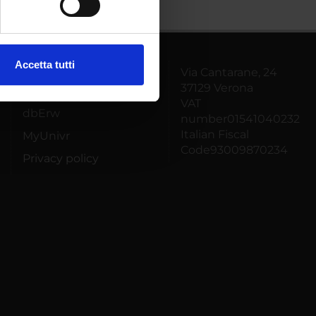
ezione dettagli
. Puoi
Accetta tutti
Via Cantarane, 24
Technical support
l media e per analizzare il
37129 Verona
ostri partner che si occupano
Back office Area -
VAT
azioni che hai fornito loro o
dbErw
number01541040232
Italian Fiscal
MyUnivr
Code93009870234
Privacy policy