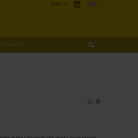
Segui su
CONTACTS
 time at the University (Student’s exam record,