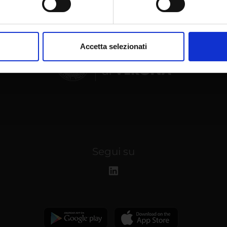
aborati i tuoi dati personali e imposta le tue preferenze nella
s
consenso in qualsiasi momento dalla Dichiarazione sui cookie.
Accetta selezionati
nalizzare contenuti ed annunci, per fornire funzionalità dei socia
inoltre informazioni sul modo in cui utilizzi il nostro sito con i n
icità e social media, i quali potrebbero combinarle con altre inform
lizzo dei loro servizi.
Segui su