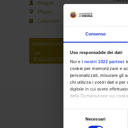
People
your st
Places
You can 
notices
Calendar
MYUN
Consenso
AGENDA DI OGGI
Uso responsabile dei dati
sab
8 agosto 2026
Noi e
i nostri 1022 partner
t
cookie per memorizzare e acce
personalizzati, misurare gli an
chi utilizza i vostri dati e pe
digitale in cui avete effettua
dalla Dichiarazione sui cookie
Con il tuo consenso, vorrem
Selezione
raccogliere informazi
Necessari
del
Identificare il tuo di
consenso