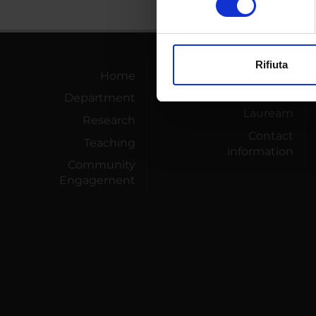
digitali).
Approfondisci come vengono el
modificare o ritirare il tuo 
Rifiuta
Home
PhD Programmes
Utilizziamo i cookie per perso
nostro traffico. Condividiamo 
Department
Master and Post
di analisi dei dati web, pubbl
Lauream
Research
che hanno raccolto dal tuo uti
Contact
Teaching
information
Community
Engagement