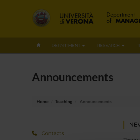
DEPARTMENT
RESEARCH
T
Announcements
Home
Teaching
Announcements
NE
Contacts
There y