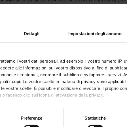
udy plan on ESSE3, Distance Learning courses, university email acco
log into MyUnivr with your GIA login details: only in this way will 
 from your teachers and your secretariat via email and also via the
IVR
Dettagli
Impostazioni degli annunci
rattiamo i vostri dati personali, ad esempio il vostro numero IP, 
dere alle informazioni sul vostro dispositivo al fine di pubblica
nunci e i contenuti, ricercare il pubblico e sviluppare i servizi. A
r quali scopi. Le vostre scelte in materia di privacy sono applicabi
to le vostre scelte. È possibile modificare o revocare il proprio 
 o facendo clic sull'icona di attivazione della privacy.
Share
mo anche:
oni sulla tua posizione geografica, con un'approssimazione di qu
Preferenze
Statistiche
spositivo, scansionandolo attivamente alla ricerca di caratteristich