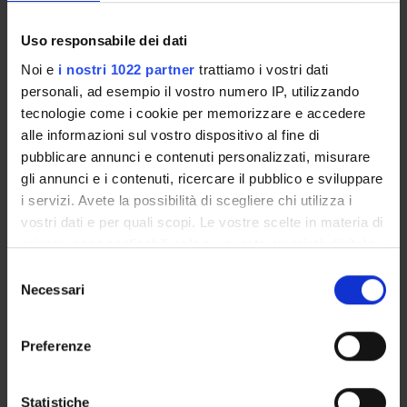
UFFICI E STRUTTURE DI SERVIZIO
Uso responsabile dei dati
SERVIZI DI SEGRETERIA STUDENTI
Noi e
i nostri 1022 partner
trattiamo i vostri dati
personali, ad esempio il vostro numero IP, utilizzando
STRUTTURE DEL DIPARTIMENTO
tecnologie come i cookie per memorizzare e accedere
alle informazioni sul vostro dispositivo al fine di
BIBLIOTECHE
pubblicare annunci e contenuti personalizzati, misurare
gli annunci e i contenuti, ricercare il pubblico e sviluppare
SPIN OFF E AZIENDE
i servizi. Avete la possibilità di scegliere chi utilizza i
vostri dati e per quali scopi. Le vostre scelte in materia di
CENTRI E LABORATORI
privacy sono applicabili solo su questa proprietà digitale
ALTRE SEDI
in cui avete effettuato le vostre scelte. È possibile
Selezione
modificare o revocare il proprio consenso in qualsiasi
Necessari
del
Contatti
momento dalla Dichiarazione sui cookie o facendo clic
consenso
sull'icona di attivazione della privacy.
Persone
Preferenze
Luoghi
Con il tuo consenso, vorremmo anche:
Calendario
raccogliere informazioni sulla tua posizione
Statistiche