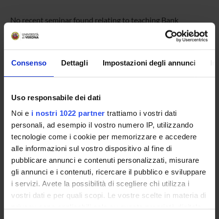
No recent seminar found relating to teaching Bank
management.
Consenso
Dettagli
Impostazioni degli annunci
In
STUDYING
COURSES
Uso responsabile dei dati
Noi e
i nostri 1022 partner
trattiamo i vostri dati
PHD PROGRAMMES AND POSTGRADUATE
personali, ad esempio il vostro numero IP, utilizzando
TRAINING
tecnologie come i cookie per memorizzare e accedere
alle informazioni sul vostro dispositivo al fine di
Contacts
pubblicare annunci e contenuti personalizzati, misurare
People
gli annunci e i contenuti, ricercare il pubblico e sviluppare
Places
i servizi. Avete la possibilità di scegliere chi utilizza i
vostri dati e per quali scopi. Le vostre scelte in materia di
Calendar
privacy sono applicabili solo su questa proprietà digitale
in cui avete effettuato le vostre scelte. È possibile