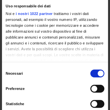
Uso responsabile dei dati
COMMITTEES
Noi e
i nostri 1022 partner
trattiamo i vostri dati
personali, ad esempio il vostro numero IP, utilizzando
DEPARTMENT ADMINISTRATION OFFICES
tecnologie come i cookie per memorizzare e accedere
alle informazioni sul vostro dispositivo al fine di
STUDENT ADMINISTRATION OFFICES
pubblicare annunci e contenuti personalizzati, misurare
gli annunci e i contenuti, ricercare il pubblico e sviluppare
DEPARTMENT FACILITIES
i servizi. Avete la possibilità di scegliere chi utilizza i
vostri dati e per quali scopi. Le vostre scelte in materia di
LIBRARIES
privacy sono applicabili solo su questa proprietà digitale
SPIN OFF E AZIENDE
in cui avete effettuato le vostre scelte. È possibile
Selezione
modificare o revocare il proprio consenso in qualsiasi
Necessari
del
CENTRES
momento dalla Dichiarazione sui cookie o facendo clic
consenso
sull'icona di attivazione della privacy.
OTHER OFFICES
Preferenze
Con il tuo consenso, vorremmo anche:
Contacts
raccogliere informazioni sulla tua posizione
Statistiche
People
geografica, con un'approssimazione di qualche