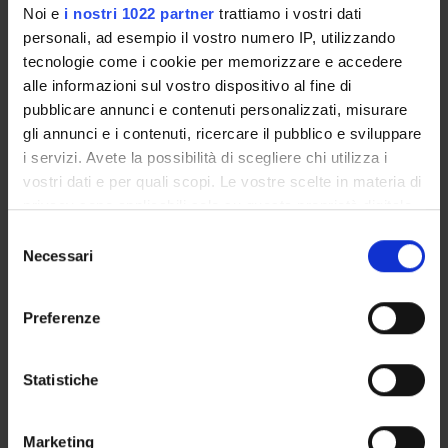
Noi e
i nostri 1022 partner
trattiamo i vostri dati
attività sportive innovative e sostenibili
personali, ad esempio il vostro numero IP, utilizzando
[LM-47]
tecnologie come i cookie per memorizzare e accedere
alle informazioni sul vostro dispositivo al fine di
pubblicare annunci e contenuti personalizzati, misurare
Classe di appartenenza: LM-47
gli annunci e i contenuti, ricercare il pubblico e sviluppare
Sede: Vicenza
i servizi. Avete la possibilità di scegliere chi utilizza i
vostri dati e per quali scopi. Le vostre scelte in materia di
CORSO A ESAURIMENTO
privacy sono applicabili solo su questa proprietà digitale
in cui avete effettuato le vostre scelte. È possibile
Laurea magistrale in Management e
Selezione
modificare o revocare il proprio consenso in qualsiasi
Necessari
del
strategia d’impresa [LM-77]
momento dalla Dichiarazione sui cookie o facendo clic
consenso
sull'icona di attivazione della privacy.
Preferenze
Classe di appartenenza: LM-77
Con il tuo consenso, vorremmo anche:
Sede: Vicenza
raccogliere informazioni sulla tua posizione
Statistiche
geografica, con un'approssimazione di qualche
CORSO A ESAURIMENTO
metro,
Marketing