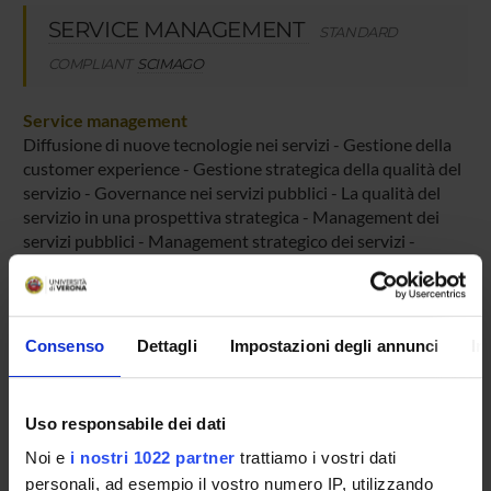
SERVICE MANAGEMENT
STANDARD
COMPLIANT
SCIMAGO
Service management
Diffusione di nuove tecnologie nei servizi - Gestione della
customer experience - Gestione strategica della qualità del
servizio - Governance nei servizi pubblici - La qualità del
servizio in una prospettiva strategica - Management dei
servizi pubblici - Management strategico dei servizi -
Progettazione dei servizi - Public utilities management -
Qualità nei servizi - Servitization e service logic
Consenso
Dettagli
Impostazioni degli annunci
In
Uso responsabile dei dati
ACTIVITIES
Noi e
i nostri 1022 partner
trattiamo i vostri dati
personali, ad esempio il vostro numero IP, utilizzando