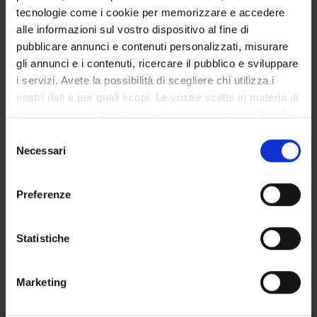
RESEARCH GROUPS
tecnologie come i cookie per memorizzare e accedere
alle informazioni sul vostro dispositivo al fine di
PHD PROGRAMMES
pubblicare annunci e contenuti personalizzati, misurare
gli annunci e i contenuti, ricercare il pubblico e sviluppare
RESEARCH FACILITIES
i servizi. Avete la possibilità di scegliere chi utilizza i
vostri dati e per quali scopi. Le vostre scelte in materia di
CENTRES
privacy sono applicabili solo su questa proprietà digitale
LIBRARIES
in cui avete effettuato le vostre scelte. È possibile
Selezione
modificare o revocare il proprio consenso in qualsiasi
Necessari
del
momento dalla Dichiarazione sui cookie o facendo clic
Contacts
consenso
sull'icona di attivazione della privacy.
People
Preferenze
Places
Con il tuo consenso, vorremmo anche:
Calendar
raccogliere informazioni sulla tua posizione
Statistiche
geografica, con un'approssimazione di qualche
metro,
Marketing
Identificare il tuo dispositivo, scansionandolo
attivamente alla ricerca di caratteristiche specifiche