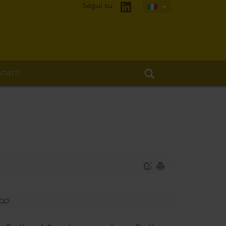
Segui su
TATTI
GO