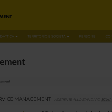
IDATTICA
TERRITORIO E SOCIETÀ
PERSONE
CON
gement
gement
RVICE MANAGEMENT
ADERENTE ALLO STANDARD
SCIMA