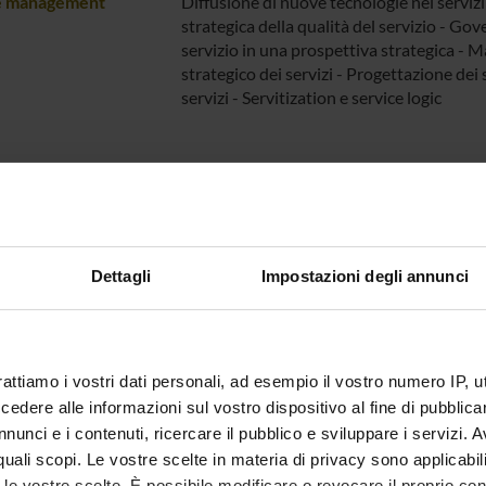
e management
Diffusione di nuove tecnologie nei serviz
strategica della qualità del servizio - Gove
servizio in una prospettiva strategica -
strategico dei servizi - Progettazione dei 
servizi - Servitization e service logic
Dettagli
Impostazioni degli annunci
rattiamo i vostri dati personali, ad esempio il vostro numero IP, 
dere alle informazioni sul vostro dispositivo al fine di pubblica
nunci e i contenuti, ricercare il pubblico e sviluppare i servizi. A
r quali scopi. Le vostre scelte in materia di privacy sono applicabi
to le vostre scelte. È possibile modificare o revocare il proprio 