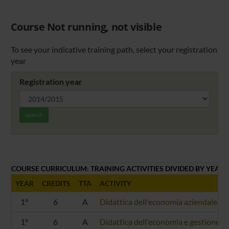
Course Not running, not visible
To see your indicative training path, select your registration
year
Registration year
search
COURSE CURRICULUM: TRAINING ACTIVITIES DIVIDED BY YEAR
YEAR
CREDITS
TTA
ACTIVITY
1°
6
A
Didattica dell'economia aziendale (
1°
6
A
Didattica dell'economia e gestione d