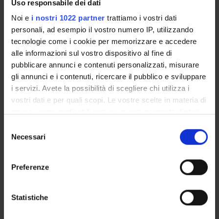
Uso responsabile dei dati
Thesis and internship proposals
Governing bodies
Noi e
i nostri 1022 partner
trattiamo i vostri dati
Faculty staff
personali, ad esempio il vostro numero IP, utilizzando
tecnologie come i cookie per memorizzare e accedere
alle informazioni sul vostro dispositivo al fine di
STUDYING
pubblicare annunci e contenuti personalizzati, misurare
gli annunci e i contenuti, ricercare il pubblico e sviluppare
COURSES
i servizi. Avete la possibilità di scegliere chi utilizza i
vostri dati e per quali scopi. Le vostre scelte in materia di
PHD PROGRAMMES AND POSTGRADUATE
privacy sono applicabili solo su questa proprietà digitale
TRAINING
in cui avete effettuato le vostre scelte. È possibile
Selezione
modificare o revocare il proprio consenso in qualsiasi
Necessari
Contacts
del
momento dalla Dichiarazione sui cookie o facendo clic
consenso
People
sull'icona di attivazione della privacy.
Preferenze
Places
Con il tuo consenso, vorremmo anche:
Calendar
raccogliere informazioni sulla tua posizione
Statistiche
geografica, con un'approssimazione di qualche