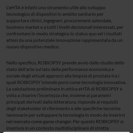
L'eHTA è infatti uno strumento utile allo sviluppo
tecnologico di dispositivi in ambito sanitario per
supportare clinici, ingegneri, procurement aziendale,
business market e a tutti i livelli decisionali interessati, per
confrontare in modo strategico lo status quo ed i risultati
attesi da una potenziale innovazione rappresentata da un
nuovo dispositivo medico.
Nello specifico, ROBIOPSY prende avvio dallo studio dello
stato dell'arte sul lato della performance economica e
sociale degli attuali approcci alla biopsia di prostata tra i
quali ROBIOPSY intende porsi come tecnologia innovativa.
La valutazione preliminare in ottica eHTA di ROBIOPSY è
volta a chiarire l’incertezza che, insieme ai parametri
principali derivati dalla letteratura, risponde ai requisiti
degli stakeholder di riferimento e alle specifiche tecniche
necessarie per sviluppare la tecnologia in modo da inserirsi
nel mercato come game changer. Per questo ROBIOPSY si
inserisce in un contesto multidisciplinare di stretta