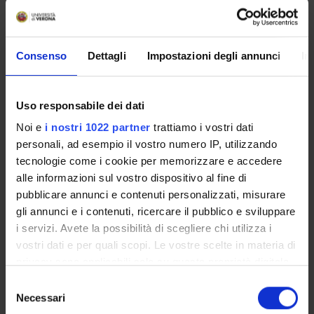
connessione tra accademici, practitioners ed aziende.
ROBIOPSY ha come capofila il Dipartimento di Ingegneria
per la Medicina d'innovazione, dell'Università di Verona ed
Consenso
Dettagli
Impostazioni degli annunci
In
è guidato dai Prof. Paolo Fiorini e Riccardo Muradore.
OBIETTIVI:
Uso responsabile dei dati
Analizzare lo stato dell’arte e il posizionamento
Noi e
i nostri 1022 partner
trattiamo i vostri dati
riguardo alle tecnologie attualmente sul mercato
personali, ad esempio il vostro numero IP, utilizzando
rispetto alle performance economica e sociale.
tecnologie come i cookie per memorizzare e accedere
Supportare lo sviluppo e l’immissione nel mercato di
dispositivi medici con potenziale innovativo con una
alle informazioni sul vostro dispositivo al fine di
valutazione costo-efficacia preliminare
pubblicare annunci e contenuti personalizzati, misurare
Effettuare una stima del valore potenziale della
gli annunci e i contenuti, ricercare il pubblico e sviluppare
tecnologia utilizzando strumenti avanzati come
i servizi. Avete la possibilità di scegliere chi utilizza i
modelli decisionali analitici che incorporano
vostri dati e per quali scopi. Le vostre scelte in materia di
l'incertezza (accuratezza diagnostica e outcome di
privacy sono applicabili solo su questa proprietà digitale
salute raggiungibili), headroom analysis e i Discrete
in cui avete effettuato le vostre scelte. È possibile
Selezione
Choice experiments (DCE)
modificare o revocare il proprio consenso in qualsiasi
Necessari
del
momento dalla Dichiarazione sui cookie o facendo clic