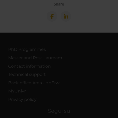
Share
PhD Programmes
Master and Post Lauream
Contact information
Technical support
Back office Area - dbErw
MyUnivr
Privacy policy
Segui su