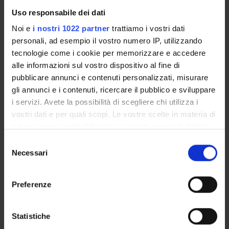
Uso responsabile dei dati
COMMITTEES
Noi e
i nostri 1022 partner
trattiamo i vostri dati
personali, ad esempio il vostro numero IP, utilizzando
DEPARTMENT ADMINISTRATION OFFICES
tecnologie come i cookie per memorizzare e accedere
alle informazioni sul vostro dispositivo al fine di
STUDENT ADMINISTRATION OFFICES
pubblicare annunci e contenuti personalizzati, misurare
gli annunci e i contenuti, ricercare il pubblico e sviluppare
DEPARTMENT FACILITIES
i servizi. Avete la possibilità di scegliere chi utilizza i
vostri dati e per quali scopi. Le vostre scelte in materia di
LIBRARIES
privacy sono applicabili solo su questa proprietà digitale
SPIN OFF E AZIENDE
in cui avete effettuato le vostre scelte. È possibile
Selezione
modificare o revocare il proprio consenso in qualsiasi
Necessari
del
CENTRES
momento dalla Dichiarazione sui cookie o facendo clic
consenso
sull'icona di attivazione della privacy.
OTHER OFFICES
Preferenze
Con il tuo consenso, vorremmo anche:
Contacts
raccogliere informazioni sulla tua posizione
Statistiche
People
geografica, con un'approssimazione di qualche