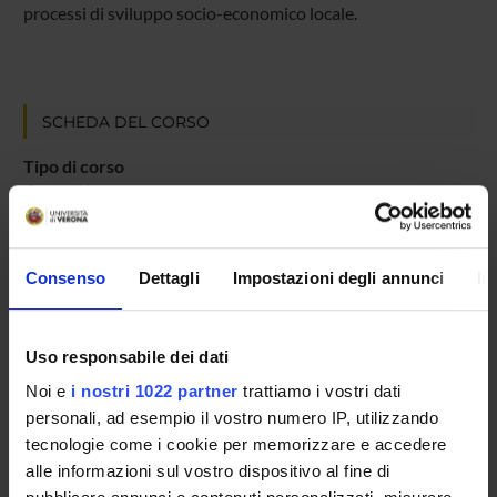
processi di sviluppo socio-economico locale.
SCHEDA DEL CORSO
Tipo di corso
Corsi di laurea
Durata
3 anni
Consenso
Dettagli
Impostazioni degli annunci
In
Classe di appartenenza
17 - Classe delle lauree in scienze dell'economia e della
gestione aziendale
Uso responsabile dei dati
Organo di controllo
Noi e
i nostri 1022 partner
trattiamo i vostri dati
Collegio didattico di Economia Aziendale (dismesso il 30
personali, ad esempio il vostro numero IP, utilizzando
settembre 2018)
tecnologie come i cookie per memorizzare e accedere
Gestione didattica e studenti
alle informazioni sul vostro dispositivo al fine di
Unità operativa Segreteria dei Corsi di Studio Economia