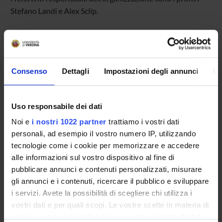
Stefano Landi e Alex Sclip.
Il seminario rientra nel ciclo “meet the visiting” tenuto da
ricercatori internazionali che vengono a lavorare per un
periodo al DIMA. Tramite il seminario si dissemineranno i
Consenso
Dettagli
Impostazioni degli annunci
In
lavori e le idee di ricerca nell'ottica di una contaminazione
inter settoriale e internazionale.
Uso responsabile dei dati
Noi e
i nostri 1022 partner
trattiamo i vostri dati
personali, ad esempio il vostro numero IP, utilizzando
TITLE
FORMAT (LANGUAGE, SIZE, PUBLICATION DATE)
tecnologie come i cookie per memorizzare e accedere
seminario
jpeg (it, 352 KB, 16/01/25)
alle informazioni sul vostro dispositivo al fine di
pubblicare annunci e contenuti personalizzati, misurare
gli annunci e i contenuti, ricercare il pubblico e sviluppare
i servizi. Avete la possibilità di scegliere chi utilizza i
Programme Director
vostri dati e per quali scopi. Le vostre scelte in materia di
Alex Sclip
privacy sono applicabili solo su questa proprietà digitale