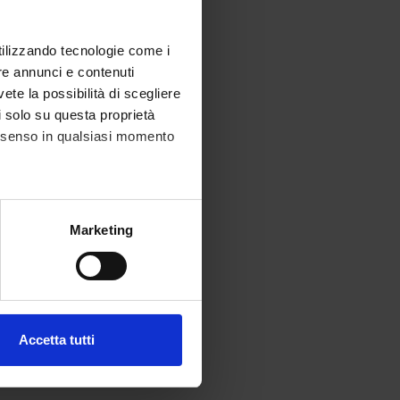
utilizzando tecnologie come i
re annunci e contenuti
vete la possibilità di scegliere
li solo su questa proprietà
consenso in qualsiasi momento
alche metro,
Marketing
e specifiche (impronte
ezione dettagli
. Puoi
Accetta tutti
l media e per analizzare il
ostri partner che si occupano