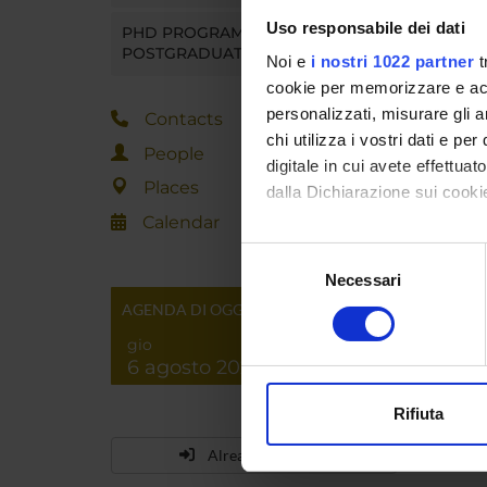
Uso responsabile dei dati
PHD PROGRAMMES AND
POSTGRADUATE TRAINING
Noi e
i nostri 1022 partner
t
cookie per memorizzare e acce
personalizzati, misurare gli an
Contacts
chi utilizza i vostri dati e pe
People
digitale in cui avete effettua
Places
dalla Dichiarazione sui cookie
Calendar
Con il tuo consenso, vorrem
Selezione
raccogliere informazi
Necessari
del
Identificare il tuo di
consenso
AGENDA DI OGGI
digitali).
gio
Approfondisci come vengono el
6 agosto 2026
modificare o ritirare il tuo 
Rifiuta
Utilizziamo i cookie per perso
Already enrolled?
nostro traffico. Condividiamo 