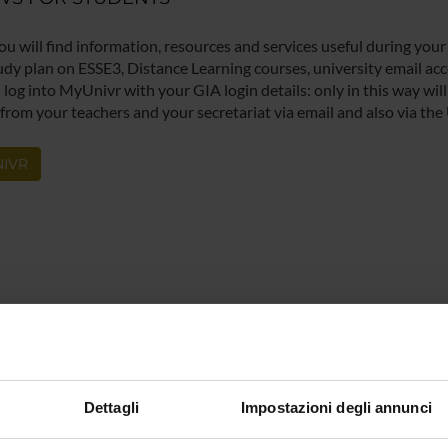
ou will find information, resources and services useful during your
udy plan on ESSE3, Distance Learning courses, university email acco
log into MyUnivr with your GIA login details: only in this way will 
 from your teachers and your secretariat via email and also via the
IVR
Dettagli
Impostazioni degli annunci