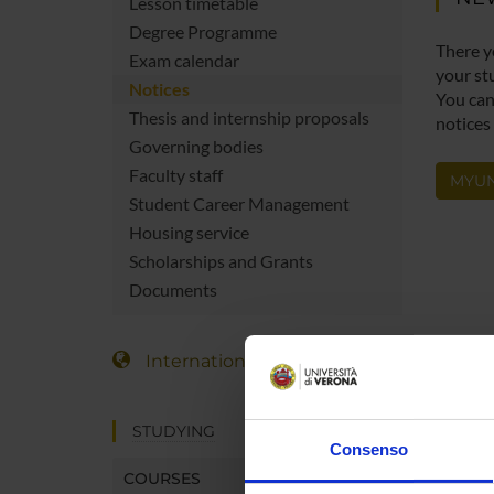
Lesson timetable
Degree Programme
There y
Exam calendar
your st
Notices
You can 
Thesis and internship proposals
notices
Governing bodies
Faculty staff
MYUN
Student Career Management
Housing service
Scholarships and Grants
Documents
International Students
STUDYING
Consenso
COURSES