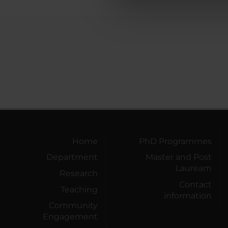
di analisi dei dati web, pubbl
che hanno raccolto dal tuo uti
Home
PhD Programmes
Department
Master and Post
Lauream
Research
Contact
Teaching
information
Community
Engagement