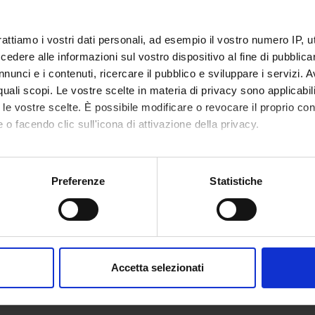
rattiamo i vostri dati personali, ad esempio il vostro numero IP, 
dere alle informazioni sul vostro dispositivo al fine di pubblica
nunci e i contenuti, ricercare il pubblico e sviluppare i servizi. A
r quali scopi. Le vostre scelte in materia di privacy sono applicabi
to le vostre scelte. È possibile modificare o revocare il proprio 
 o facendo clic sull'icona di attivazione della privacy.
mo anche:
oni sulla tua posizione geografica, con un'approssimazione di qu
Preferenze
Statistiche
spositivo, scansionandolo attivamente alla ricerca di caratteristich
aborati i tuoi dati personali e imposta le tue preferenze nella
s
consenso in qualsiasi momento dalla Dichiarazione sui cookie.
Accetta selezionati
nalizzare contenuti ed annunci, per fornire funzionalità dei socia
inoltre informazioni sul modo in cui utilizzi il nostro sito con i n