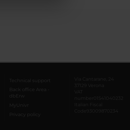
azioni che hai fornito loro o
Via Cantarane, 24
Technical support
37129 Verona
Back office Area -
VAT
dbErw
number01541040232
Italian Fiscal
MyUnivr
Code93009870234
Privacy policy