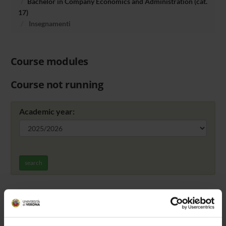
Bachelor in Company Economics and Administration (cat.
17)
Insegnamenti
Course modules
Course not running
Academic year:
search
Training offer to be defined
FURTHER DIDACTIC ACTIVITIES