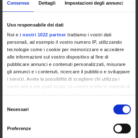
Consenso
Dettagli
Impostazioni degli annunci
In
Uso responsabile dei dati
Courses
Noi e
i nostri 1022 partner
trattiamo i vostri dati
Academic Calendar
personali, ad esempio il vostro numero IP, utilizzando
Lesson timetable
tecnologie come i cookie per memorizzare e accedere
Degree Programme
alle informazioni sul vostro dispositivo al fine di
Exam calendar
pubblicare annunci e contenuti personalizzati, misurare
Notices
gli annunci e i contenuti, ricercare il pubblico e sviluppare
Thesis and internship proposals
i servizi. Avete la possibilità di scegliere chi utilizza i
Governing bodies
vostri dati e per quali scopi. Le vostre scelte in materia di
Faculty staff
privacy sono applicabili solo su questa proprietà digitale
Student Career Management
in cui avete effettuato le vostre scelte. È possibile
Selezione
Scholarships and Grants
modificare o revocare il proprio consenso in qualsiasi
Necessari
del
Housing service
momento dalla Dichiarazione sui cookie o facendo clic
consenso
Documents
sull'icona di attivazione della privacy.
Preferenze