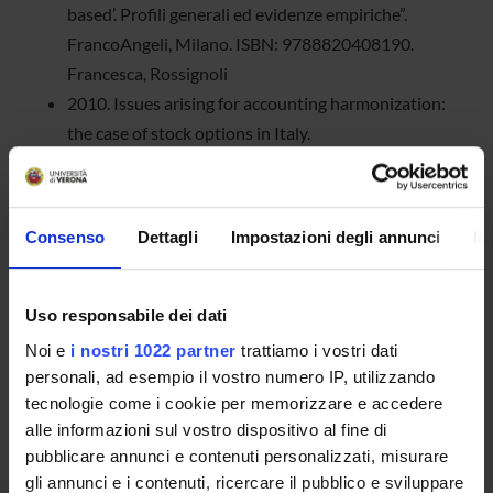
based’. Profili generali ed evidenze empiriche”.
FrancoAngeli, Milano. ISBN: 9788820408190.
Francesca, Rossignoli
2010. Issues arising for accounting harmonization:
the case of stock options in Italy.
DOI:http://dx.doi.org/10.1016/j.accfor.2010.08.001.
pp.184-195. In ACCOUNTING FORUM - ISSN:0155-
9982 vol. 34 (3-4)
Consenso
Dettagli
Impostazioni degli annunci
In
2013. IFRS Adoption in Italy: Which Effects on
Accounting Figures and Subjectivity?.
DOI:10.5430/afr.v2n4p130. pp.130-148. In
Uso responsabile dei dati
ACCOUNTING AND FINANCE RESEARCH -
Noi e
i nostri 1022 partner
trattiamo i vostri dati
ISSN:1927-5986 vol. 2 (4)
personali, ad esempio il vostro numero IP, utilizzando
2017 Andrei, P.; Corbella, S., "The contributions of
tecnologie come i cookie per memorizzare e accedere
Carlo Masini to accounting theories" The History and
alle informazioni sul vostro dispositivo al fine di
pubblicare annunci e contenuti personalizzati, misurare
Tradition of Accounting in Italy , Routledge, pp. 158-
gli annunci e i contenuti, ricercare il pubblico e sviluppare
176