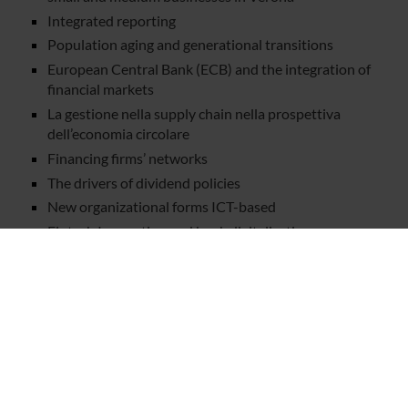
Integrated reporting
Population aging and generational transitions
European Central Bank (ECB) and the integration of
financial markets
La gestione nella supply chain nella prospettiva
dell’economia circolare
Financing firms’ networks
The drivers of dividend policies
New organizational forms ICT-based
Fintech Innovation and bank digitalization
processes
Logistics and Supply Chain Management
Managing healthcare in the new technology context
Entrepreneurial mindset: a cross-cultural study
(2016/2020)
Alternative ways of financing and the citizens’
engagement: an analysis of the business models