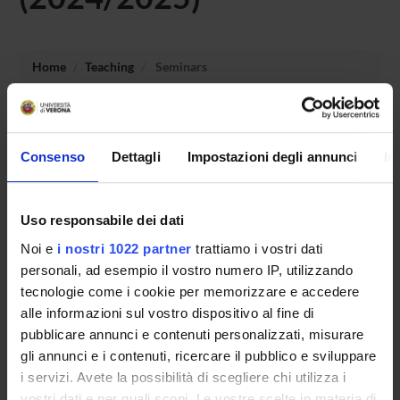
Home
Teaching
Seminars
No recent seminar found relating to teaching Ciclo
tematico di conferenze “Italia nel mondo” - 2024/2025.
Consenso
Dettagli
Impostazioni degli annunci
In
Uso responsabile dei dati
STUDYING
Noi e
i nostri 1022 partner
trattiamo i vostri dati
COURSES
personali, ad esempio il vostro numero IP, utilizzando
tecnologie come i cookie per memorizzare e accedere
PHD PROGRAMMES AND POSTGRADUATE
alle informazioni sul vostro dispositivo al fine di
TRAINING
pubblicare annunci e contenuti personalizzati, misurare
gli annunci e i contenuti, ricercare il pubblico e sviluppare
Contacts
i servizi. Avete la possibilità di scegliere chi utilizza i
People
vostri dati e per quali scopi. Le vostre scelte in materia di