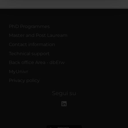
pubblicità e social media, i quali potrebbero combinarle
con altre informazioni che hai fornito loro o che hanno
raccolto dal tuo utilizzo dei loro servizi.
PhD Programmes
Master and Post Lauream
Contact information
Technical support
Back office Area - dbErw
MyUnivr
Privacy policy
Segui su