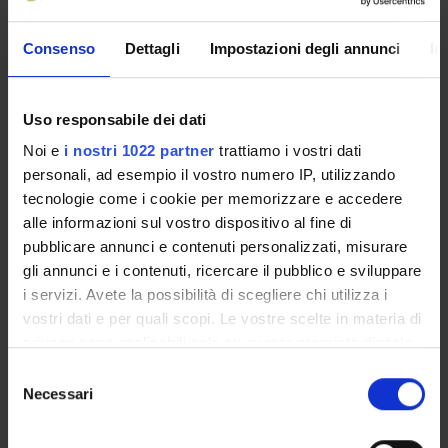
Enrolment Policy
Consenso
Dettagli
Impostazioni degli annunci
In
Courses
Academic Calendar
Degree Programme
Uso responsabile dei dati
Lesson timetable
Noi e
i nostri 1022 partner
trattiamo i vostri dati
Exam calendar
personali, ad esempio il vostro numero IP, utilizzando
Notices
tecnologie come i cookie per memorizzare e accedere
Thesis and internship proposals
alle informazioni sul vostro dispositivo al fine di
Governing bodies
pubblicare annunci e contenuti personalizzati, misurare
Faculty staff
gli annunci e i contenuti, ricercare il pubblico e sviluppare
Student Career Management
i servizi. Avete la possibilità di scegliere chi utilizza i
Scholarships and Grants
vostri dati e per quali scopi. Le vostre scelte in materia di
Documents
privacy sono applicabili solo su questa proprietà digitale
in cui avete effettuato le vostre scelte. È possibile
Selezione
modificare o revocare il proprio consenso in qualsiasi
Necessari
del
STUDYING
momento dalla Dichiarazione sui cookie o facendo clic
consenso
sull'icona di attivazione della privacy.
COURSES