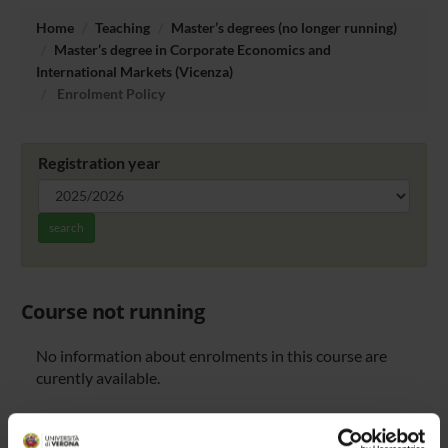
Home
Teaching
Master’s degrees (no longer running)
Master’s degree in Corporate Economics and
International Markets (Vicenza)
Enrolment Policy
Registration year
search
Course not running
No information about enrolments in this course are
curently available.