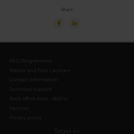
Share
PhD Programmes
Master and Post Lauream
Contact information
Technical support
Back office Area - dbErw
MyUnivr
Privacy policy
Segui su