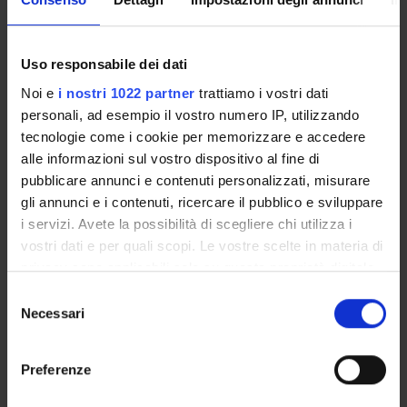
MEMBERS
5
Uso responsabile dei dati
Ilaria Mirto
Noi e
i nostri 1022 partner
trattiamo i vostri dati
Filippo Pini
personali, ad esempio il vostro numero IP, utilizzando
Nicolò Rama
tecnologie come i cookie per memorizzare e accedere
Assignments
: International Project Tutor
alle informazioni sul vostro dispositivo al fine di
Chiara Sguizzardi
pubblicare annunci e contenuti personalizzati, misurare
Assignments
: International Project Tutor
gli annunci e i contenuti, ricercare il pubblico e sviluppare
chiara
sguizzardi
univr
it
i servizi. Avete la possibilità di scegliere chi utilizza i
vostri dati e per quali scopi. Le vostre scelte in materia di
Sabri Trabelsi
privacy sono applicabili solo su questa proprietà digitale
in cui avete effettuato le vostre scelte. È possibile
Selezione
modificare o revocare il proprio consenso in qualsiasi
Necessari
del
ANNOUNCEMENTS
momento dalla Dichiarazione sui cookie o facendo clic
consenso
sull'icona di attivazione della privacy.
AVAILABLE DOCUMENTS
Preferenze
Con il tuo consenso, vorremmo anche: