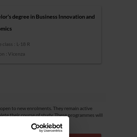
lor's degree in Business Innovation and
omics
 class : L-18 R
on : Vicenza
open to new enrolments. They remain active
lete their course of study. These programmes will