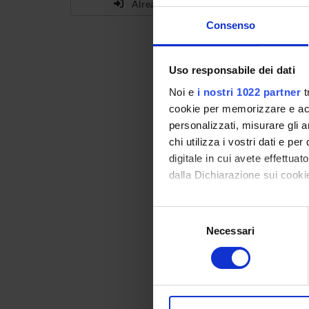
Already enrolled?
Consenso
Ba
an
Uso responsabile dei dati
Noi e
i nostri 1022 partner
t
Deg
cookie per memorizzare e acce
Lo
personalizzati, misurare gli an
chi utilizza i vostri dati e pe
digitale in cui avete effettua
dalla Dichiarazione sui cookie
Ba
(V
Con il tuo consenso, vorrem
Selezione
raccogliere informazi
Necessari
del
Deg
Identificare il tuo di
consenso
digitali).
Lo
Approfondisci come vengono el
modificare o ritirare il tuo 