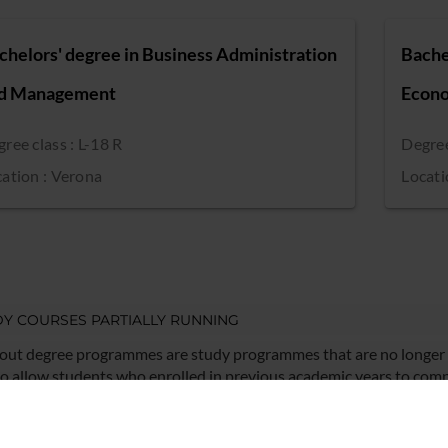
chelors' degree in Business Administration
Bache
d Management
Econ
ree class : L-18 R
Degree
ation : Verona
Locati
Y COURSES PARTIALLY RUNNING
out degree programmes are study programmes that are no longer 
to allow students who enrolled in previous academic years to comp
sequently discontinued.