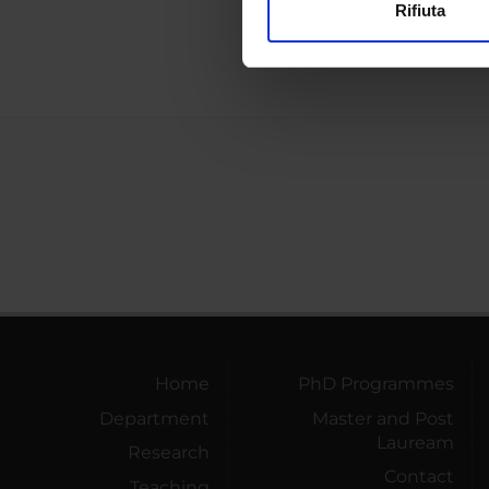
Rifiuta
Utilizziamo i cookie per perso
nostro traffico. Condividiamo 
di analisi dei dati web, pubbl
che hanno raccolto dal tuo uti
Home
PhD Programmes
Department
Master and Post
Lauream
Research
Contact
Teaching