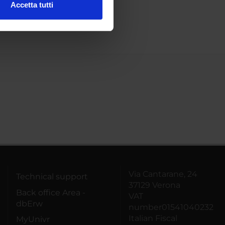
Accetta tutti
l media e per analizzare il
ostri partner che si occupano
azioni che hai fornito loro o
Via Cantarane, 24
Technical support
37129 Verona
Back office Area -
VAT
dbErw
number01541040232
Italian Fiscal
MyUnivr