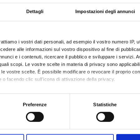
COURSE PARTIALLY RUNNING
Dettagli
Impostazioni degli annunci
chelors' degree in Business Administration
Bache
d Management
Econ
rattiamo i vostri dati personali, ad esempio il vostro numero IP, 
ree class: L-18
Degree
dere alle informazioni sul vostro dispositivo al fine di pubblica
cation: Verona
Locati
nunci e i contenuti, ricercare il pubblico e sviluppare i servizi. A
r quali scopi. Le vostre scelte in materia di privacy sono applicabi
COURSE PARTIALLY RUNNING
to le vostre scelte. È possibile modificare o revocare il proprio 
 o facendo clic sull'icona di attivazione della privacy.
chelor's degree in Business Administration
Bache
erona)
(Vice
mo anche:
oni sulla tua posizione geografica, con un'approssimazione di qu
Preferenze
Statistiche
ree class: L-18
Degree
spositivo, scansionandolo attivamente alla ricerca di caratteristich
cation: Verona
Locati
aborati i tuoi dati personali e imposta le tue preferenze nella
s
consenso in qualsiasi momento dalla Dichiarazione sui cookie.