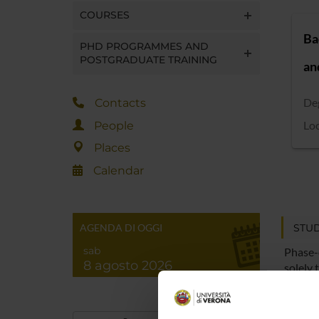
COURSES
Ba
PHD PROGRAMMES AND
POSTGRADUATE TRAINING
an
Deg
Contacts
Loc
People
Places
Calendar
STUD
AGENDA DI OGGI
sab
Phase-
8 agosto 2026
solely 
be sub