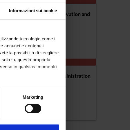
COURSE PARTIALLY RUNNING
Informazioni sui cookie
lor's degree in Business Innovation and
omics
utilizzando tecnologie come i
 class: L-18
re annunci e contenuti
on: Vicenza
vete la possibilità di scegliere
li solo su questa proprietà
COURSE PARTIALLY RUNNING
consenso in qualsiasi momento
lor's degree in Business Administration
nza)
alche metro,
Marketing
 class: L-18
e specifiche (impronte
on: Vicenza
ezione dettagli
. Puoi