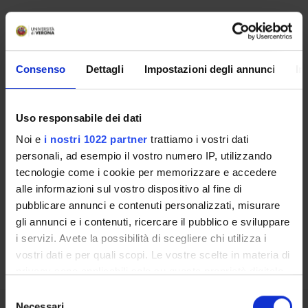
STUDYING
Consenso
Dettagli
Impostazioni degli annunci
In
COURSES
PHD PROGRAMMES AND POSTGRADUATE
TRAINING
Uso responsabile dei dati
Noi e
i nostri 1022 partner
trattiamo i vostri dati
Contacts
personali, ad esempio il vostro numero IP, utilizzando
People
tecnologie come i cookie per memorizzare e accedere
alle informazioni sul vostro dispositivo al fine di
Places
pubblicare annunci e contenuti personalizzati, misurare
Calendar
gli annunci e i contenuti, ricercare il pubblico e sviluppare
i servizi. Avete la possibilità di scegliere chi utilizza i
vostri dati e per quali scopi. Le vostre scelte in materia di
privacy sono applicabili solo su questa proprietà digitale
in cui avete effettuato le vostre scelte. È possibile
Selezione
modificare o revocare il proprio consenso in qualsiasi
Necessari