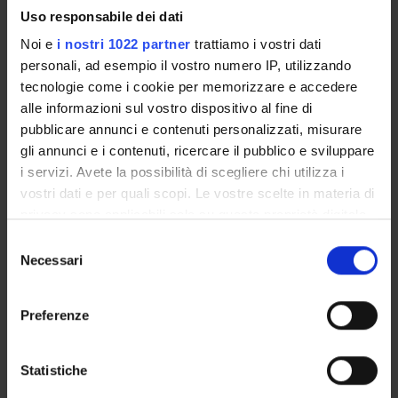
Uso responsabile dei dati
CORSO DISATTIVATO
Noi e
i nostri 1022 partner
trattiamo i vostri dati
personali, ad esempio il vostro numero IP, utilizzando
Laurea in Economia e Gestione delle
tecnologie come i cookie per memorizzare e accedere
alle informazioni sul vostro dispositivo al fine di
Amministrazioni pubbliche (Classe 17)
pubblicare annunci e contenuti personalizzati, misurare
gli annunci e i contenuti, ricercare il pubblico e sviluppare
Classe di appartenenza: 17
i servizi. Avete la possibilità di scegliere chi utilizza i
Sede: Verona
vostri dati e per quali scopi. Le vostre scelte in materia di
privacy sono applicabili solo su questa proprietà digitale
CORSO DISATTIVATO
in cui avete effettuato le vostre scelte. È possibile
Selezione
modificare o revocare il proprio consenso in qualsiasi
Necessari
del
Laurea in Economia e Gestione delle
momento dalla Dichiarazione sui cookie o facendo clic
consenso
sull'icona di attivazione della privacy.
Imprese agroalimentari (Classe 17)
Preferenze
Con il tuo consenso, vorremmo anche:
Classe di appartenenza: 17
raccogliere informazioni sulla tua posizione
Statistiche
Sede: Verona
geografica, con un'approssimazione di qualche