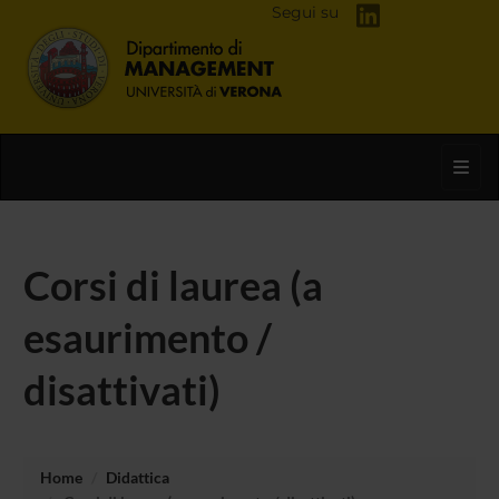
Segui su
Toggl
Corsi di laurea (a
esaurimento /
disattivati)
Home
Didattica