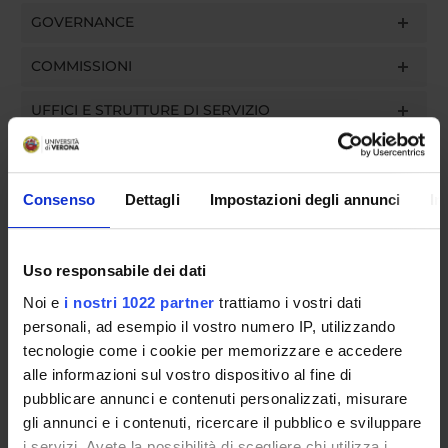
GOVERNANCE
COMMISSIONI
UFFICI E STRUTTURE DI SERVIZIO
SERVIZI DI SEGRETERIA STUDENTI
Consenso
Dettagli
Impostazioni degli annunci
In
STRUTTURE DEL DIPARTIMENTO
BIBLIOTECHE
Uso responsabile dei dati
SPIN OFF E AZIENDE
Noi e
i nostri 1022 partner
trattiamo i vostri dati
personali, ad esempio il vostro numero IP, utilizzando
CENTRI E LABORATORI
tecnologie come i cookie per memorizzare e accedere
alle informazioni sul vostro dispositivo al fine di
ALTRE SEDI
pubblicare annunci e contenuti personalizzati, misurare
gli annunci e i contenuti, ricercare il pubblico e sviluppare
Contatti
i servizi. Avete la possibilità di scegliere chi utilizza i