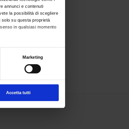
re annunci e contenuti
vete la possibilità di scegliere
li solo su questa proprietà
consenso in qualsiasi momento
alche metro,
Marketing
e specifiche (impronte
ezione dettagli
. Puoi
Accetta tutti
l media e per analizzare il
ostri partner che si occupano
azioni che hai fornito loro o