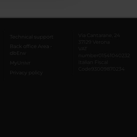
Via Cantarane, 24
Technical support
37129 Verona
Back office Area -
VAT
dbErw
number01541040232
Italian Fiscal
MyUnivr
Code93009870234
Privacy policy