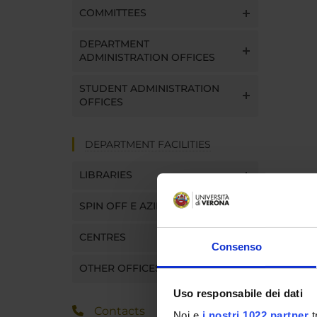
COMMITTEES
DEPARTMENT
ADMINISTRATION OFFICES
STUDENT ADMINISTRATION
OFFICES
DEPARTMENT FACILITIES
LIBRARIES
SPIN OFF E AZIENDE
CENTRES
Consenso
OTHER OFFICES
Uso responsabile dei dati
Contacts
Noi e
i nostri 1022 partner
t