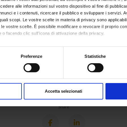
dere alle informazioni sul vostro dispositivo al fine di pubblica
nunci e i contenuti, ricercare il pubblico e sviluppare i servizi. A
r quali scopi. Le vostre scelte in materia di privacy sono applicabi
to le vostre scelte. È possibile modificare o revocare il proprio 
 o facendo clic sull'icona di attivazione della privacy.
mo anche:
oni sulla tua posizione geografica, con un'approssimazione di qu
Preferenze
Statistiche
spositivo, scansionandolo attivamente alla ricerca di caratteristich
aborati i tuoi dati personali e imposta le tue preferenze nella
s
consenso in qualsiasi momento dalla Dichiarazione sui cookie.
Accetta selezionati
nalizzare contenuti ed annunci, per fornire funzionalità dei socia
inoltre informazioni sul modo in cui utilizzi il nostro sito con i n
Share
icità e social media, i quali potrebbero combinarle con altre inform
lizzo dei loro servizi.