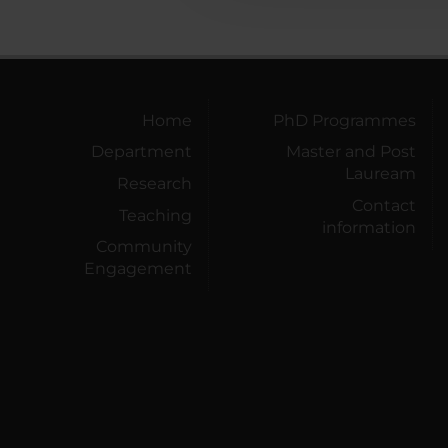
Home
PhD Programmes
Department
Master and Post
Lauream
Research
Contact
Teaching
information
Community
Engagement