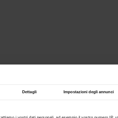
Dettagli
Impostazioni degli annunci
rattiamo i vostri dati personali, ad esempio il vostro numero IP, 