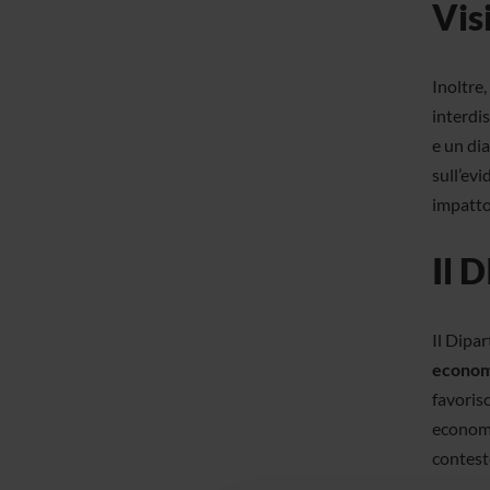
Vis
Inoltre
interdis
e un dia
sull’evi
impatto
Il 
Il Dipa
economi
favoris
economi
contesto