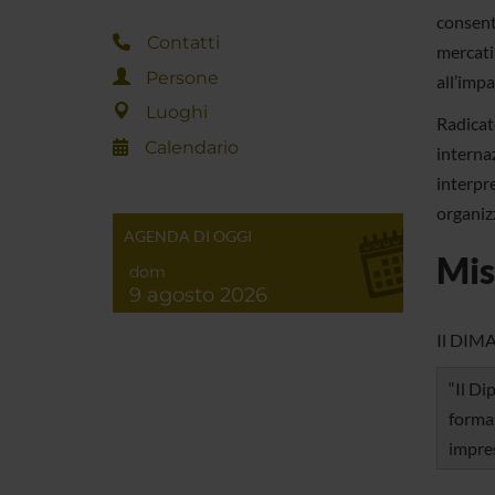
consent
Contatti
mercati
Persone
all’impa
Luoghi
Radicat
Calendario
interna
interpr
organizz
AGENDA DI OGGI
Mis
dom
9 agosto 2026
Il DIMA 
“Il Di
formaz
impres