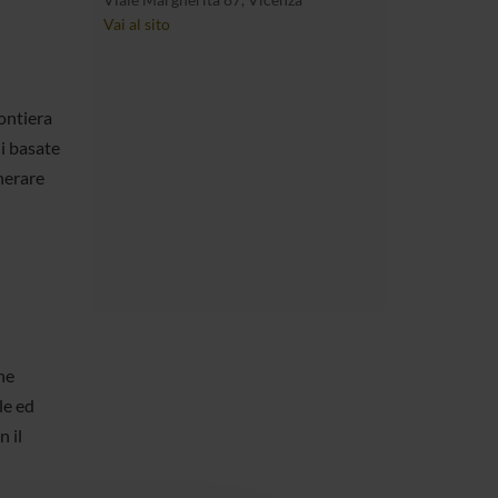
Vai al sito
rontiera
ni basate
enerare
ne
le ed
 il