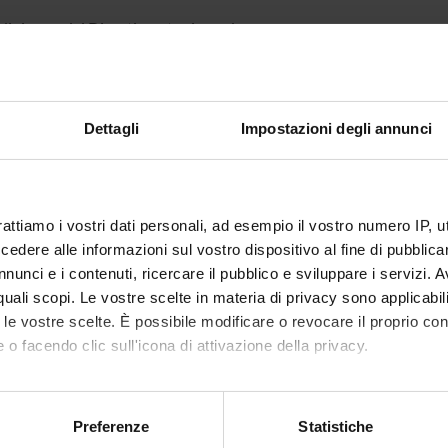
 di ricerca del Dipartimento riguardano:
unting;
Dettagli
Impostazioni degli annunci
mia agraria, alimentare e delle risorse;
one del rischio;
rnance aziendale e strategia;
rnance e gestione delle performance aziendali;
rattiamo i vostri dati personali, ad esempio il vostro numero IP, 
mediari finanziari e finanza;
dere alle informazioni sul vostro dispositivo al fine di pubblica
tica e gestione della supply chain;
nunci e i contenuti, ricercare il pubblico e sviluppare i servizi. A
eting e service management;
r quali scopi. Le vostre scelte in materia di privacy sono applicabi
formazione digitale e innovazione dei processi organizzativi e
to le vostre scelte. È possibile modificare o revocare il proprio 
 o facendo clic sull'icona di attivazione della privacy.
onali.
mo anche:
oni sulla tua posizione geografica, con un'approssimazione di qu
unità del DIMA comprende
60 docenti strutturati
. La composizio
Preferenze
Statistiche
spositivo, scansionandolo attivamente alla ricerca di caratteristich