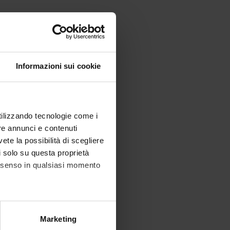
Informazioni sui cookie
utilizzando tecnologie come i
re annunci e contenuti
vete la possibilità di scegliere
li solo su questa proprietà
consenso in qualsiasi momento
alche metro,
ne per
Marketing
e specifiche (impronte