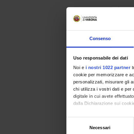
Le aree
acco
Consenso
econo
gesti
gove
Uso responsabile dei dati
gove
Noi e
i nostri 1022 partner
t
inter
cookie per memorizzare e acce
logis
personalizzati, misurare gli an
mark
chi utilizza i vostri dati e pe
tras
digitale in cui avete effettua
dalla Dichiarazione sui cookie
gesti
Con il tuo consenso, vorrem
Selezione
raccogliere informazi
La com
Necessari
del
Identificare il tuo di