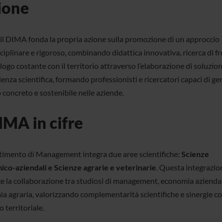
ione
, il DIMA fonda la propria azione sulla promozione di un approccio
ciplinare e rigoroso, combinando didattica innovativa, ricerca di f
logo costante con il territorio attraverso l’elaborazione di soluzio
denza scientifica, formando professionisti e ricercatori capaci di g
 concreto e sostenibile nelle aziende.
DIMA in cifre
rtimento di Management integra due aree scientifiche:
Scienze
co-aziendali e Scienze agrarie e veterinarie
. Questa integrazio
ce la collaborazione tra studiosi di management, economia azienda
a agraria, valorizzando complementarità scientifiche e sinergie con
 territoriale.