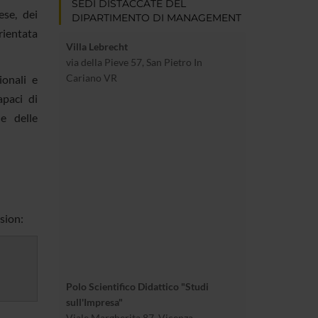
SEDI DISTACCATE DEL
ese, dei
DIPARTIMENTO DI MANAGEMENT
rientata
Villa Lebrecht
via della Pieve 57, San Pietro In
Cariano VR
ionali e
apaci di
le delle
sion:
Polo Scientifico Didattico "Studi
sull'Impresa"
Viale Margherita 87, Vicenza