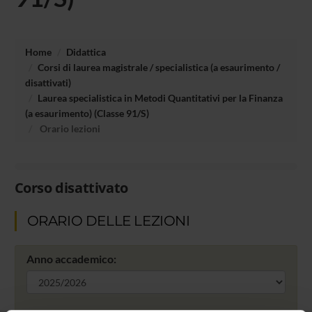
Home
Didattica
Corsi di laurea magistrale / specialistica (a esaurimento /
disattivati)
Laurea specialistica in Metodi Quantitativi per la Finanza
(a esaurimento) (Classe 91/S)
Orario lezioni
Corso disattivato
ORARIO DELLE LEZIONI
Anno accademico: