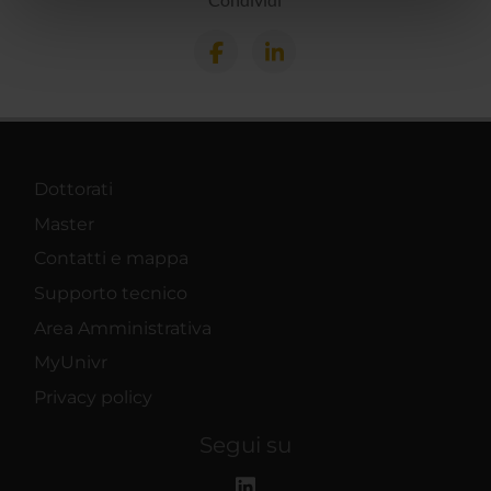
nostri partner che si occupano di analisi dei dati web,
pubblicità e social media, i quali potrebbero combinarle
con altre informazioni che hai fornito loro o che hanno
raccolto dal tuo utilizzo dei loro servizi.
Dottorati
Master
Contatti e mappa
Supporto tecnico
Area Amministrativa
MyUnivr
Privacy policy
Segui su