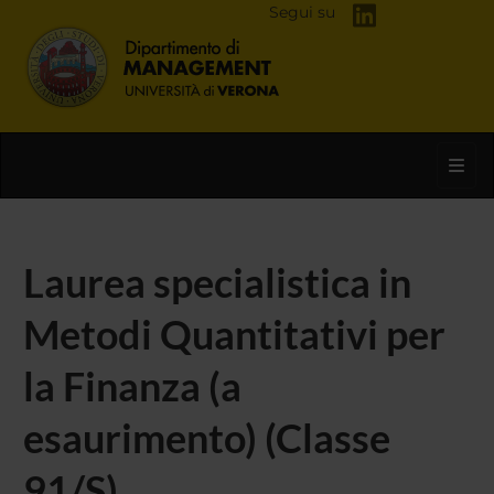
Segui su
Toggl
Laurea specialistica in
Metodi Quantitativi per
la Finanza (a
esaurimento) (Classe
91/S)