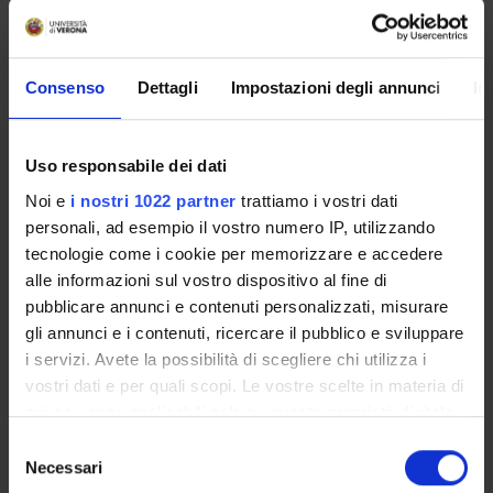
Cerca
Consenso
Dettagli
Impostazioni degli annunci
In
Vai all'orario delle lezioni
Uso responsabile dei dati
Noi e
i nostri 1022 partner
trattiamo i vostri dati
Insegnamenti
personali, ad esempio il vostro numero IP, utilizzando
Calendario didattico
tecnologie come i cookie per memorizzare e accedere
Orario lezioni
alle informazioni sul vostro dispositivo al fine di
pubblicare annunci e contenuti personalizzati, misurare
Piani didattici
gli annunci e i contenuti, ricercare il pubblico e sviluppare
Calendario esami
i servizi. Avete la possibilità di scegliere chi utilizza i
Bacheca avvisi
vostri dati e per quali scopi. Le vostre scelte in materia di
Proposte tesi e stage
privacy sono applicabili solo su questa proprietà digitale
Organi collegiali e di governo
in cui avete effettuato le vostre scelte. È possibile
Selezione
Docenti
modificare o revocare il proprio consenso in qualsiasi
Necessari
del
Documenti
momento dalla Dichiarazione sui cookie o facendo clic