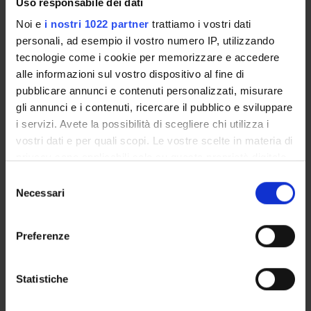
Uso responsabile dei dati
Sebastiano Maurizio Messina
Noi e
i nostri 1022 partner
trattiamo i vostri dati
personali, ad esempio il vostro numero IP, utilizzando
Alberto Roveda
tecnologie come i cookie per memorizzare e accedere
Alberto Bonomo
alle informazioni sul vostro dispositivo al fine di
Ahamed Laroussi
pubblicare annunci e contenuti personalizzati, misurare
Stefano Romagnoli
gli annunci e i contenuti, ricercare il pubblico e sviluppare
i servizi. Avete la possibilità di scegliere chi utilizza i
vostri dati e per quali scopi. Le vostre scelte in materia di
privacy sono applicabili solo su questa proprietà digitale
SEDUTE E VERBALI
in cui avete effettuato le vostre scelte. È possibile
Selezione
modificare o revocare il proprio consenso in qualsiasi
Necessari
del
momento dalla Dichiarazione sui cookie o facendo clic
consenso
sull'icona di attivazione della privacy.
Preferenze
ORGANIZZAZIONE
Con il tuo consenso, vorremmo anche:
GOVERNANCE
raccogliere informazioni sulla tua posizione
Statistiche
geografica, con un'approssimazione di qualche
COMMISSIONI
metro,