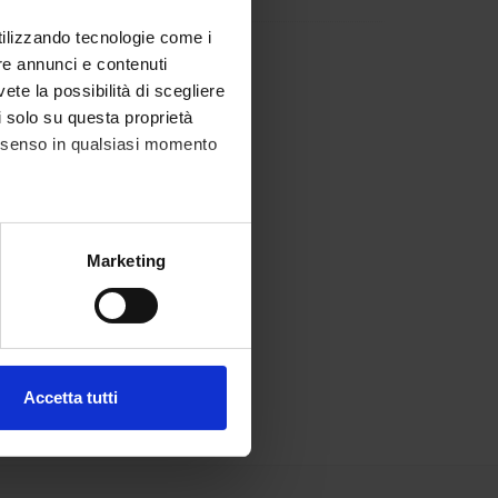
utilizzando tecnologie come i
re annunci e contenuti
vete la possibilità di scegliere
li solo su questa proprietà
consenso in qualsiasi momento
alche metro,
Marketing
e specifiche (impronte
ezione dettagli
. Puoi
Accetta tutti
l media e per analizzare il
ostri partner che si occupano
azioni che hai fornito loro o