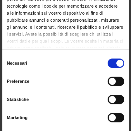
tecnologie come i cookie per memorizzare e accedere
Ilaria Mirto
alle informazioni sul vostro dispositivo al fine di
pubblicare annunci e contenuti personalizzati, misurare
gli annunci e i contenuti, ricercare il pubblico e sviluppare
SEDUTE E VERBALI
i servizi. Avete la possibilità di scegliere chi utilizza i
vostri dati e per quali scopi. Le vostre scelte in materia di
privacy sono applicabili solo su questa proprietà digitale
in cui avete effettuato le vostre scelte. È possibile
Selezione
modificare o revocare il proprio consenso in qualsiasi
Necessari
ORGANIZZAZIONE
del
momento dalla Dichiarazione sui cookie o facendo clic
consenso
GOVERNANCE
sull'icona di attivazione della privacy.
Preferenze
COMMISSIONI
Con il tuo consenso, vorremmo anche:
raccogliere informazioni sulla tua posizione
Statistiche
UFFICI E STRUTTURE DI SERVIZIO
geografica, con un'approssimazione di qualche
metro,
SERVIZI DI SEGRETERIA STUDENTI
Marketing
Identificare il tuo dispositivo, scansionandolo
attivamente alla ricerca di caratteristiche specifiche
STRUTTURE DEL DIPARTIMENTO