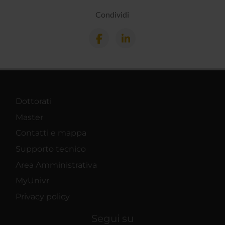
Condividi
Dottorati
Master
Contatti e mappa
Supporto tecnico
Area Amministrativa
MyUnivr
Privacy policy
Segui su