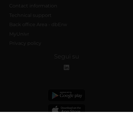
Contact information
Technical support
Back office Area - dbErw
MyUnivr
Privacy policy
Segui su