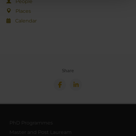
People
pubblicità e social media, i quali potrebbero combinarle
Places
con altre informazioni che hai fornito loro o che hanno
raccolto dal tuo utilizzo dei loro servizi.
Calendar
Share
PhD Programmes
Master and Post Lauream