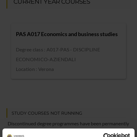
CURRENT YEAR COURSES
PAS A017 Economics and business studies
Degree class : A017-PAS - DISCIPLINE
ECONOMICO-AZIENDALI
Location : Verona
STUDY COURSES NOT RUNNING
Discontinued degree programmes have been permanently
closed and are no longer included in the academic offer.
No future reactivation or enrolment is provided for.