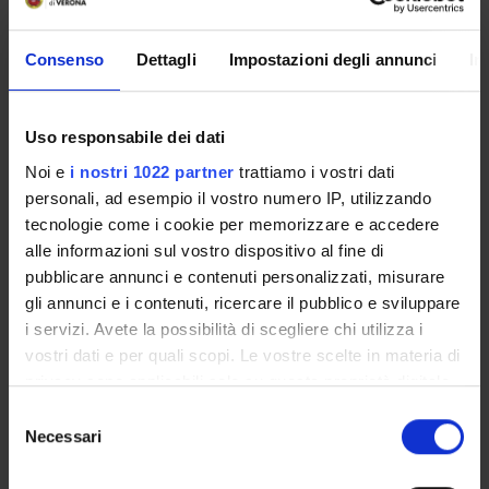
COURSE NOT RUNNING
Consenso
Dettagli
Impostazioni degli annunci
In
PAS A017 Economics and business studies
Uso responsabile dei dati
Degree class: A017-PAS - DISCIPLINE
Noi e
i nostri 1022 partner
trattiamo i vostri dati
ECONOMICO-AZIENDALI
personali, ad esempio il vostro numero IP, utilizzando
tecnologie come i cookie per memorizzare e accedere
Location: Verona
alle informazioni sul vostro dispositivo al fine di
pubblicare annunci e contenuti personalizzati, misurare
gli annunci e i contenuti, ricercare il pubblico e sviluppare
i servizi. Avete la possibilità di scegliere chi utilizza i
vostri dati e per quali scopi. Le vostre scelte in materia di
privacy sono applicabili solo su questa proprietà digitale
in cui avete effettuato le vostre scelte. È possibile
Selezione
modificare o revocare il proprio consenso in qualsiasi
Necessari
del
STUDYING
momento dalla Dichiarazione sui cookie o facendo clic
consenso
sull'icona di attivazione della privacy.