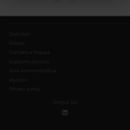
nostri partner che si occupano di analisi dei dati web,
pubblicità e social media, i quali potrebbero combinarle
con altre informazioni che hai fornito loro o che hanno
raccolto dal tuo utilizzo dei loro servizi.
Dottorati
Master
Contatti e mappa
Supporto tecnico
Area Amministrativa
MyUnivr
Privacy policy
Segui su