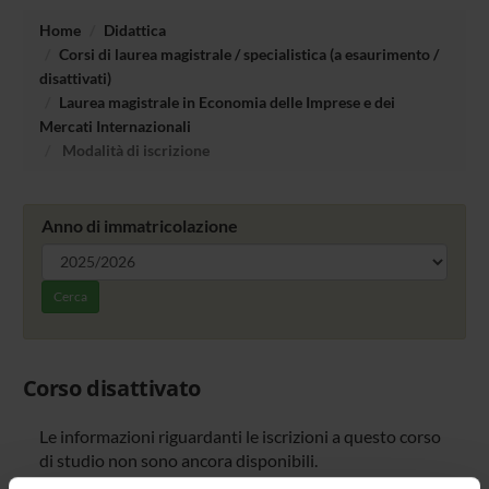
Home
Didattica
Corsi di laurea magistrale / specialistica (a esaurimento /
disattivati)
Laurea magistrale in Economia delle Imprese e dei
Mercati Internazionali
Modalità di iscrizione
Anno di immatricolazione
Cerca
Corso disattivato
Le informazioni riguardanti le iscrizioni a questo corso
di studio non sono ancora disponibili.