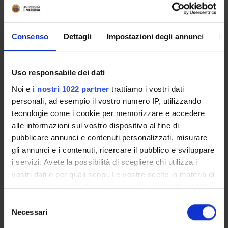
Come iscriversi
Consenso
Dettagli
Impostazioni degli annunci
In
Insegnamenti
Calendario didattico
Uso responsabile dei dati
Piani didattici
Orario lezioni
Noi e
i nostri 1022 partner
trattiamo i vostri dati
personali, ad esempio il vostro numero IP, utilizzando
Calendario esami
tecnologie come i cookie per memorizzare e accedere
Bacheca avvisi
alle informazioni sul vostro dispositivo al fine di
Proposte tesi e stage
pubblicare annunci e contenuti personalizzati, misurare
Organi collegiali e di governo
gli annunci e i contenuti, ricercare il pubblico e sviluppare
Docenti
i servizi. Avete la possibilità di scegliere chi utilizza i
Gestione carriere
vostri dati e per quali scopi. Le vostre scelte in materia di
Agevolazioni economiche
privacy sono applicabili solo su questa proprietà digitale
Documenti
in cui avete effettuato le vostre scelte. È possibile
Selezione
modificare o revocare il proprio consenso in qualsiasi
Necessari
del
momento dalla Dichiarazione sui cookie o facendo clic
OFFERTA FORMATIVA
consenso