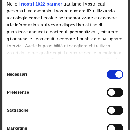
Noi e
i nostri 1022 partner
trattiamo i vostri dati
attività sportive innovative e sostenibili
personali, ad esempio il vostro numero IP, utilizzando
[LM-47]
tecnologie come i cookie per memorizzare e accedere
alle informazioni sul vostro dispositivo al fine di
pubblicare annunci e contenuti personalizzati, misurare
Classe di appartenenza: LM-47
gli annunci e i contenuti, ricercare il pubblico e sviluppare
Sede: Vicenza
i servizi. Avete la possibilità di scegliere chi utilizza i
vostri dati e per quali scopi. Le vostre scelte in materia di
CORSO A ESAURIMENTO
privacy sono applicabili solo su questa proprietà digitale
in cui avete effettuato le vostre scelte. È possibile
Laurea magistrale in Management e
Selezione
modificare o revocare il proprio consenso in qualsiasi
Necessari
del
strategia d’impresa [LM-77]
momento dalla Dichiarazione sui cookie o facendo clic
consenso
sull'icona di attivazione della privacy.
Preferenze
Classe di appartenenza: LM-77
Con il tuo consenso, vorremmo anche:
Sede: Vicenza
raccogliere informazioni sulla tua posizione
Statistiche
geografica, con un'approssimazione di qualche
CORSO A ESAURIMENTO
metro,
Marketing