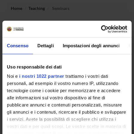
Home
Teaching
Seminars
No recent seminar found relating to teaching Intellectual
property and competition law.
Consenso
Dettagli
Impostazioni degli annunci
In
STUDYING
Uso responsabile dei dati
COURSES
Noi e
i nostri 1022 partner
trattiamo i vostri dati
personali, ad esempio il vostro numero IP, utilizzando
PHD PROGRAMMES AND POSTGRADUATE
tecnologie come i cookie per memorizzare e accedere
TRAINING
alle informazioni sul vostro dispositivo al fine di
pubblicare annunci e contenuti personalizzati, misurare
Contacts
gli annunci e i contenuti, ricercare il pubblico e sviluppare
People
i servizi. Avete la possibilità di scegliere chi utilizza i
Places
vostri dati e per quali scopi. Le vostre scelte in materia di
privacy sono applicabili solo su questa proprietà digitale