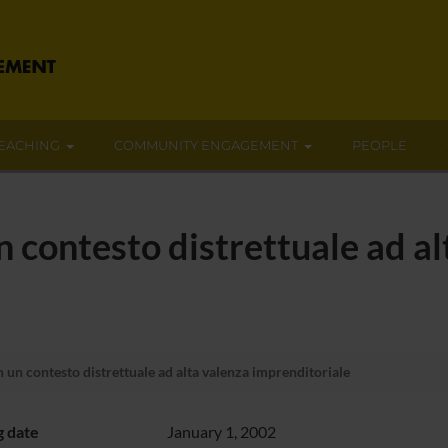
EACHING
COMMUNITY ENGAGEMENT
PEOPLE
un contesto distrettuale ad a
n un contesto distrettuale ad alta valenza imprenditoriale
g date
January 1, 2002