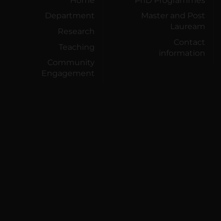
Home
PhD Programmes
Department
Master and Post
Lauream
Research
Contact
Teaching
information
Community
Engagement