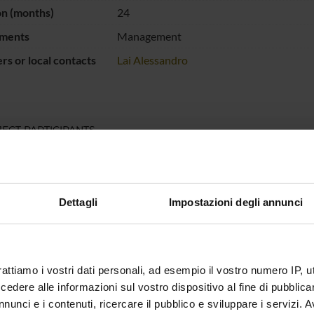
on (months)
24
ments
Management
s or local contacts
Lai Alessandro
ECT PARTICIPANTS
 Corbella
Full Professor
Andrea 
dro Lai
Full Professor
Riccardo
Dettagli
Impostazioni degli annunci
rattiamo i vostri dati personali, ad esempio il vostro numero IP, 
dere alle informazioni sul vostro dispositivo al fine di pubblica
nunci e i contenuti, ricercare il pubblico e sviluppare i servizi. A