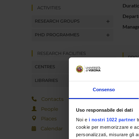
Durati
ACTIVITIES
Depart
RESEARCH GROUPS
Manager
PHD PROGRAMMES
RESEARCH FACILITIES
PROJ
CENTRES
Silvano
LIBRARIES
Alessan
Consenso
Contacts
People
Uso responsabile dei dati
Places
Noi e
i nostri 1022 partner
t
cookie per memorizzare e acce
Calendar
personalizzati, misurare gli an