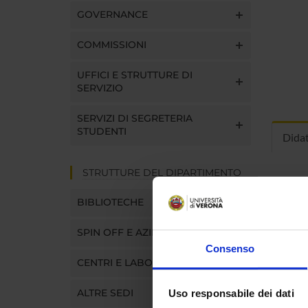
GOVERNANCE
COMMISSIONI
UFFICI E STRUTTURE DI
SERVIZIO
SERVIZI DI SEGRETERIA
STUDENTI
Dida
STRUTTURE DEL DIPARTIMENTO
INS
BIBLIOTECHE
Insegna
Clicca s
SPIN OFF E AZIENDE
Consenso
CENTRI E LABORATORI
ALTRE SEDI
Uso responsabile dei dati