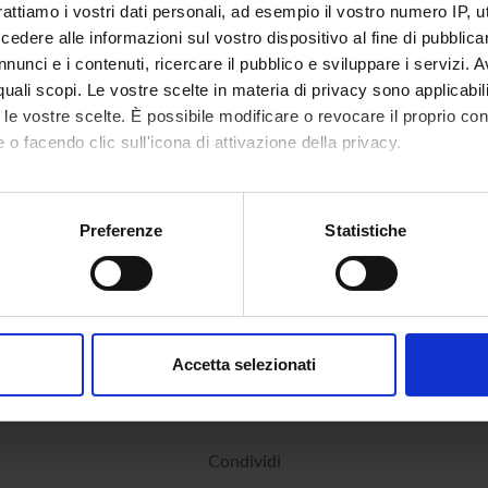
rattiamo i vostri dati personali, ad esempio il vostro numero IP, 
dere alle informazioni sul vostro dispositivo al fine di pubblica
nunci e i contenuti, ricercare il pubblico e sviluppare i servizi. A
r quali scopi. Le vostre scelte in materia di privacy sono applicabi
to le vostre scelte. È possibile modificare o revocare il proprio 
 o facendo clic sull'icona di attivazione della privacy.
mo anche:
oni sulla tua posizione geografica, con un'approssimazione di qu
Preferenze
Statistiche
spositivo, scansionandolo attivamente alla ricerca di caratteristich
aborati i tuoi dati personali e imposta le tue preferenze nella
s
consenso in qualsiasi momento dalla Dichiarazione sui cookie.
Accetta selezionati
nalizzare contenuti ed annunci, per fornire funzionalità dei socia
inoltre informazioni sul modo in cui utilizzi il nostro sito con i n
icità e social media, i quali potrebbero combinarle con altre inform
Condividi
lizzo dei loro servizi.