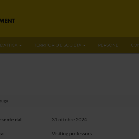
IDATTICA
TERRITORIO E SOCIETÀ
PERSONE
CON
buga
sente dal
31 ottobre 2024
ca
Visiting professors