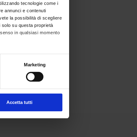
utilizzando tecnologie come i
re annunci e contenuti
vete la possibilità di scegliere
li solo su questa proprietà
consenso in qualsiasi momento
alche metro,
Marketing
e specifiche (impronte
ezione dettagli
. Puoi
Accetta tutti
l media e per analizzare il
ostri partner che si occupano
azioni che hai fornito loro o