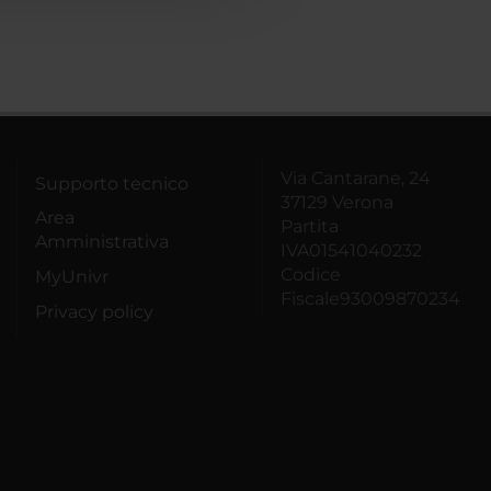
Via Cantarane, 24
Supporto tecnico
37129 Verona
Area
Partita
Amministrativa
IVA01541040232
Codice
MyUnivr
Fiscale93009870234
Privacy policy