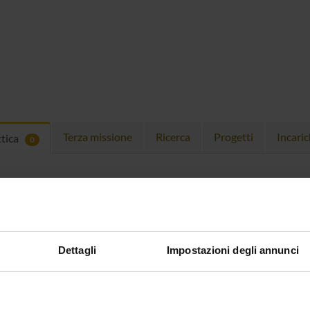
Terza missione
Ricerca
Progetti
Incaric
ttica
0
EGNAMENTI
menti attivi nel periodo selezionato:
0
.
ull'insegnamento per vedere orari e dettagli del corso.
Dettagli
Impostazioni degli annunci