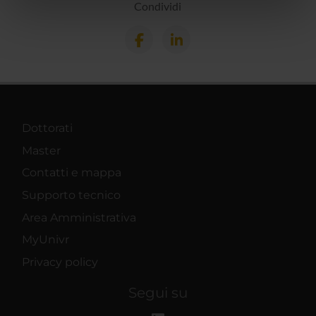
Condividi
nostri partner che si occupano di analisi dei dati web,
pubblicità e social media, i quali potrebbero combinarle
con altre informazioni che hai fornito loro o che hanno
raccolto dal tuo utilizzo dei loro servizi.
Dottorati
Master
Contatti e mappa
Supporto tecnico
Area Amministrativa
MyUnivr
Privacy policy
Segui su