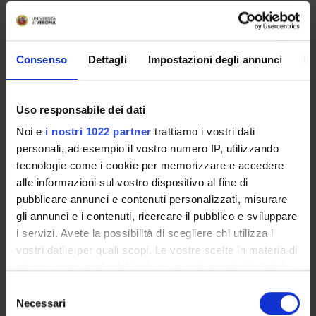
Vai all'orario delle lezioni
Consenso
Dettagli
Impostazioni degli annunci
In
Insegnamenti
Uso responsabile dei dati
Calendario didattico
Orario lezioni
Noi e
i nostri 1022 partner
trattiamo i vostri dati
personali, ad esempio il vostro numero IP, utilizzando
Piani didattici
tecnologie come i cookie per memorizzare e accedere
Calendario esami
alle informazioni sul vostro dispositivo al fine di
Bacheca avvisi
pubblicare annunci e contenuti personalizzati, misurare
Proposte tesi e stage
gli annunci e i contenuti, ricercare il pubblico e sviluppare
Organi collegiali e di governo
i servizi. Avete la possibilità di scegliere chi utilizza i
Docenti
vostri dati e per quali scopi. Le vostre scelte in materia di
Gestione carriere
privacy sono applicabili solo su questa proprietà digitale
Agevolazioni economiche
in cui avete effettuato le vostre scelte. È possibile
Selezione
Alloggi
modificare o revocare il proprio consenso in qualsiasi
Necessari
del
Documenti