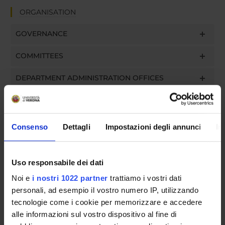
ORGANISATION
GOVERNANCE
COMMITTEES
DEPARTMENT ADMINISTRATION OFFICES
STUDENT ADMINISTRATION OFFICES
DEPARTMENT FACILITIES
Consenso
Dettagli
Impostazioni degli annunci
In
LIBRARIES
Uso responsabile dei dati
SPIN OFF E AZIENDE
Noi e
i nostri 1022 partner
trattiamo i vostri dati
personali, ad esempio il vostro numero IP, utilizzando
CENTRES
tecnologie come i cookie per memorizzare e accedere
OTHER OFFICES
alle informazioni sul vostro dispositivo al fine di