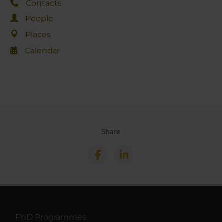
Contacts
People
Places
Calendar
Share
PhD Programmes