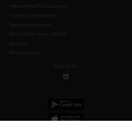
Master and Post Lauream
Contact information
Technical support
Back office Area - dbErw
MyUnivr
Privacy policy
Segui su