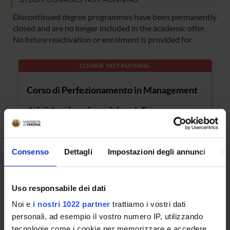
Discontinued degree programmes have been permanently
closed and are no longer included in the academic offer.
No future reactivation or enrolment is provided for.
COURSE NOT RUNNING
Corso di Perfezionamento in Management
dei sistemi per i servizi sociali e
sociosanitari
Consenso
Dettagli
Impostazioni degli annunci
In
Degree class: CP - Advanced courses
(university)
Uso responsabile dei dati
Location: Verona
Noi e
i nostri 1022 partner
trattiamo i vostri dati
COURSE NOT RUNNING
personali, ad esempio il vostro numero IP, utilizzando
tecnologie come i cookie per memorizzare e accedere