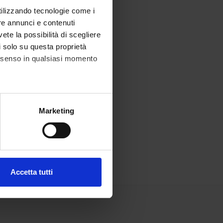
utilizzando tecnologie come i
re annunci e contenuti
vete la possibilità di scegliere
li solo su questa proprietà
consenso in qualsiasi momento
alche metro,
Marketing
e specifiche (impronte
ezione dettagli
. Puoi
Accetta tutti
l media e per analizzare il
ostri partner che si occupano
azioni che hai fornito loro o