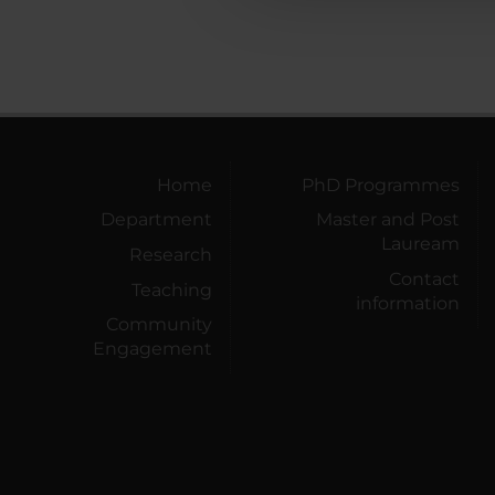
Home
PhD Programmes
Department
Master and Post
Lauream
Research
Contact
Teaching
information
Community
Engagement