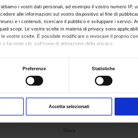
rattiamo i vostri dati personali, ad esempio il vostro numero IP, 
dere alle informazioni sul vostro dispositivo al fine di pubblica
nunci e i contenuti, ricercare il pubblico e sviluppare i servizi. A
r quali scopi. Le vostre scelte in materia di privacy sono applicabi
to le vostre scelte. È possibile modificare o revocare il proprio 
 o facendo clic sull'icona di attivazione della privacy.
mo anche:
oni sulla tua posizione geografica, con un'approssimazione di qu
Preferenze
Statistiche
spositivo, scansionandolo attivamente alla ricerca di caratteristich
aborati i tuoi dati personali e imposta le tue preferenze nella
s
consenso in qualsiasi momento dalla Dichiarazione sui cookie.
Accetta selezionati
nalizzare contenuti ed annunci, per fornire funzionalità dei socia
inoltre informazioni sul modo in cui utilizzi il nostro sito con i n
icità e social media, i quali potrebbero combinarle con altre inform
Share
lizzo dei loro servizi.