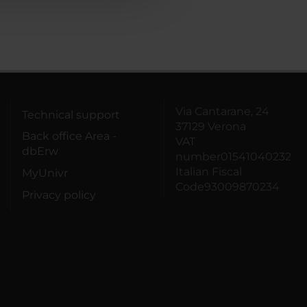
Via Cantarane, 24
Technical support
37129 Verona
Back office Area -
VAT
dbErw
number01541040232
Italian Fiscal
MyUnivr
Code93009870234
Privacy policy