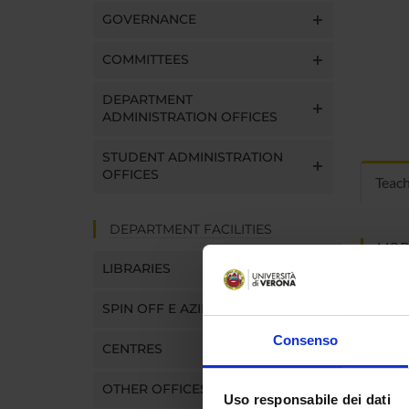
GOVERNANCE
COMMITTEES
DEPARTMENT
ADMINISTRATION OFFICES
STUDENT ADMINISTRATION
OFFICES
Teac
DEPARTMENT FACILITIES
MOD
LIBRARIES
Modules
Click o
SPIN OFF E AZIENDE
Consenso
CENTRES
OTHER OFFICES
Uso responsabile dei dati