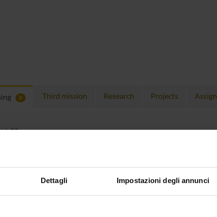
Third mission
Research
Projects
Assig
hing
0
ULES
 running in the period selected:
0
.
n the module to see the timetable and course details.
Dettagli
Impostazioni degli annunci