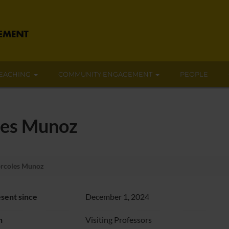
EACHING
COMMUNITY ENGAGEMENT
PEOPLE
les Munoz
rcoles Munoz
sent since
December 1, 2024
n
Visiting Professors