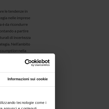
are le tendenze in
tegia nelle imprese
ca è da ricondurre
rontando a partire
turali di incertezza
rategia. Nell’ambito
ssumption
nella
 alla definizione e
la strategia come
attività di ricerca
tteratura
Informazioni sui cookie
onati, metodologia
ativi tipici dei
utilizzando tecnologie come i
re annunci e contenuti