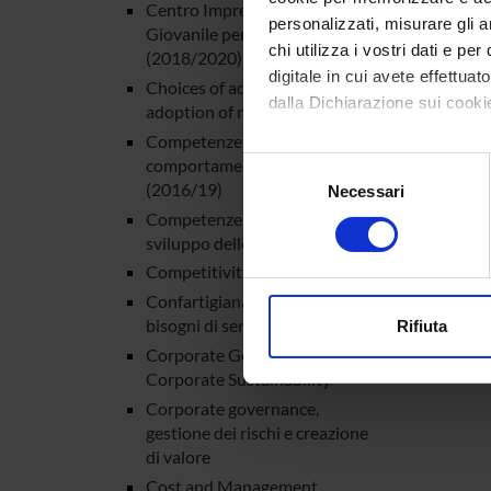
Refere
Centro Imprenditoria
personalizzati, misurare gli an
Giovanile per il Territorio
chi utilizza i vostri dati e pe
(2018/2020)
digitale in cui avete effettua
Choices of adoption/non-
dalla Dichiarazione sui cookie
adoption of new ICT tools
Comp
Competenze imprenditoriali e
Con il tuo consenso, vorrem
comportamento organizzativo
Selezione
raccogliere informazi
(2016/19)
Necessari
del
Identificare il tuo di
Andrea 
Competenze imprenditoriali e
consenso
digitali).
sviluppo delle PMI (2017/19)
Approfondisci come vengono el
Competitività delle PMI
modificare o ritirare il tuo 
Confartigianato: profilo e
bisogni di servizi degli associati
Rifiuta
Utilizziamo i cookie per perso
Corporate Governance and
nostro traffico. Condividiamo 
Corporate Sustainability
di analisi dei dati web, pubbl
Corporate governance,
che hanno raccolto dal tuo uti
gestione dei rischi e creazione
di valore
Cost and Management