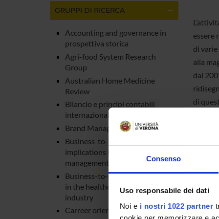
GRUPPI DI RICERCA
L’attivi
Accounting and governance in
essere r
prospettiva storica
di varie
Agri-food System Research
alla mag
Group
dal 2007
Australian Home Medicine
ridisegn
Review
di quest
Bilancio e principi contabili
definizi
internazionali
Brand Management
valutazi
Business-to-business
driver
d
implications in the healthcare
viene s
Consenso
management industry
scientif
Business-to-consumer studies
particol
in the healthcare management
Uso responsabile dei dati
percorsi
industry
Noi e
i nostri 1022 partner
t
Carreer orientation services
cookie per memorizzare e acce