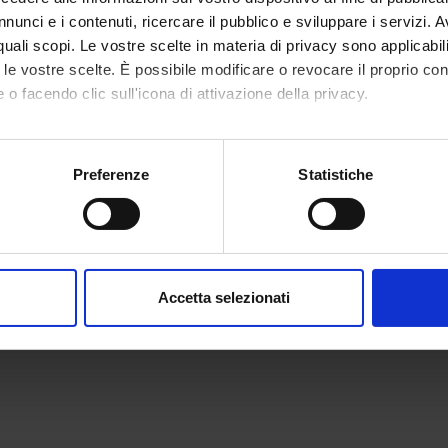
nti
Andrea Beretta Zanoni
nunci e i contenuti, ricercare il pubblico e sviluppare i servizi. A
r quali scopi. Le vostre scelte in materia di privacy sono applicabi
to le vostre scelte. È possibile modificare o revocare il proprio 
 o facendo clic sull'icona di attivazione della privacy.
Competenze
Progetti
onenti
mo anche:
oni sulla tua posizione geografica, con un'approssimazione di qu
Preferenze
Statistiche
spositivo, scansionandolo attivamente alla ricerca di caratteristich
Beretta Zanoni
Professore ordinario
Silvia Ver
aborati i tuoi dati personali e imposta le tue preferenze nella
s
consenso in qualsiasi momento dalla Dichiarazione sui cookie.
Accetta selezionati
nalizzare contenuti ed annunci, per fornire funzionalità dei socia
inoltre informazioni sul modo in cui utilizzi il nostro sito con i n
icità e social media, i quali potrebbero combinarle con altre inform
lizzo dei loro servizi.