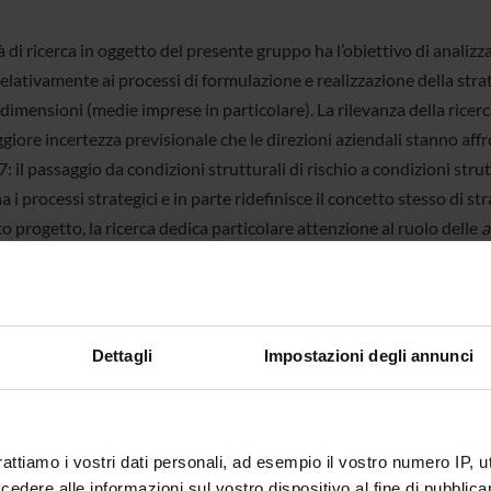
tà di ricerca in oggetto del presente gruppo ha l’obiettivo di analizz
elativamente ai processi di formulazione e realizzazione della stra
 dimensioni (medie imprese in particolare). La rilevanza della ricer
giore incertezza previsionale che le direzioni aziendali stanno aff
: il passaggio da condizioni strutturali di rischio a condizioni strut
a i processi strategici e in parte ridefinisce il concetto stesso di st
o progetto, la ricerca dedica particolare attenzione al ruolo delle
a
one della strategia e nell’implementazione del controllo strategico,
one dei target economici, finanziari e patrimoniali e all’analisi del
i specifici processi organizzativi. Dal punto di vista metodologico, l’
volta attraverso un continuo monitoraggio critico della migliore le
Dettagli
Impostazioni degli annunci
ica sull’argomento e sull’analisi di
case study
appositamente selezi
armente efficace nella valutazione di elementi qualitativi e organizz
 strategici di impresa.
rattiamo i vostri dati personali, ad esempio il vostro numero IP, 
dere alle informazioni sul vostro dispositivo al fine di pubblica