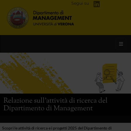
Segui su
Toggl
Relazione sull’attività di ricerca del
Dipartimento di Management
Scopri le attività di ricerca e i progetti 2025 del Dipartimento di