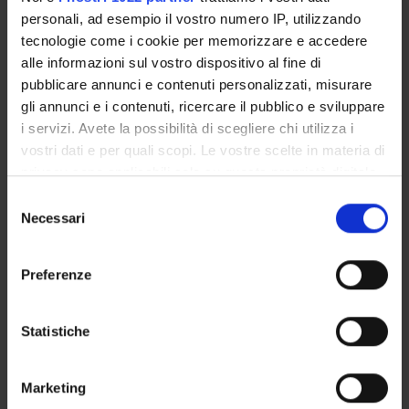
STAGE E TIROCINI
PROGETTI REGIONE
VENETO
personali, ad esempio il vostro numero IP, utilizzando
tecnologie come i cookie per memorizzare e accedere
alle informazioni sul vostro dispositivo al fine di
pubblicare annunci e contenuti personalizzati, misurare
gli annunci e i contenuti, ricercare il pubblico e sviluppare
SUMMER E WINTER
DIPARTIMENTO DI
SCHOOL
MANAGEMENT - VIDEO
i servizi. Avete la possibilità di scegliere chi utilizza i
vostri dati e per quali scopi. Le vostre scelte in materia di
privacy sono applicabili solo su questa proprietà digitale
in cui avete effettuato le vostre scelte. È possibile
Selezione
INTERNAZIONALIZZAZIONE
PROGETTI FINANZIATI
modificare o revocare il proprio consenso in qualsiasi
Necessari
del
UE
momento dalla Dichiarazione sui cookie o facendo clic
consenso
sull'icona di attivazione della privacy.
Preferenze
Con il tuo consenso, vorremmo anche:
PROGETTI PRIN
raccogliere informazioni sulla tua posizione
Statistiche
geografica, con un'approssimazione di qualche
metro,
Marketing
Identificare il tuo dispositivo, scansionandolo