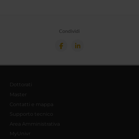
Condividi
Dottorati
Master
Contatti e mappa
Supporto tecnico
Area Amministrativa
MyUnivr