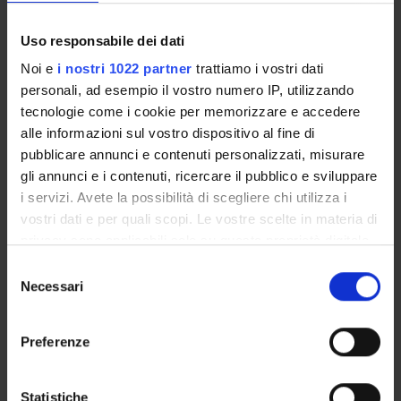
ASSIGNMENTS
Uso responsabile dei dati
Noi e
i nostri 1022 partner
trattiamo i vostri dati
personali, ad esempio il vostro numero IP, utilizzando
ORGANISATION
tecnologie come i cookie per memorizzare e accedere
alle informazioni sul vostro dispositivo al fine di
GOVERNANCE
pubblicare annunci e contenuti personalizzati, misurare
gli annunci e i contenuti, ricercare il pubblico e sviluppare
COMMITTEES
i servizi. Avete la possibilità di scegliere chi utilizza i
vostri dati e per quali scopi. Le vostre scelte in materia di
DEPARTMENT ADMINISTRATION OFFICES
privacy sono applicabili solo su questa proprietà digitale
in cui avete effettuato le vostre scelte. È possibile
STUDENT ADMINISTRATION OFFICES
Selezione
modificare o revocare il proprio consenso in qualsiasi
Necessari
del
momento dalla Dichiarazione sui cookie o facendo clic
consenso
DEPARTMENT FACILITIES
sull'icona di attivazione della privacy.
Preferenze
LIBRARIES
Con il tuo consenso, vorremmo anche:
SPIN OFF E AZIENDE
raccogliere informazioni sulla tua posizione
Statistiche