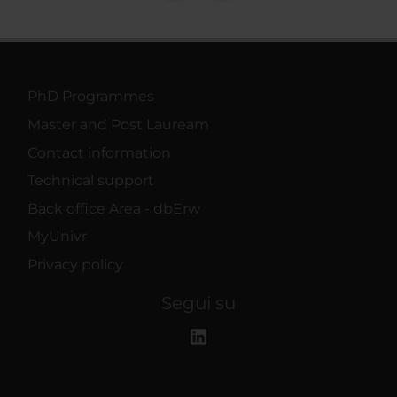
PhD Programmes
Master and Post Lauream
Contact information
Technical support
Back office Area - dbErw
MyUnivr
Privacy policy
Segui su