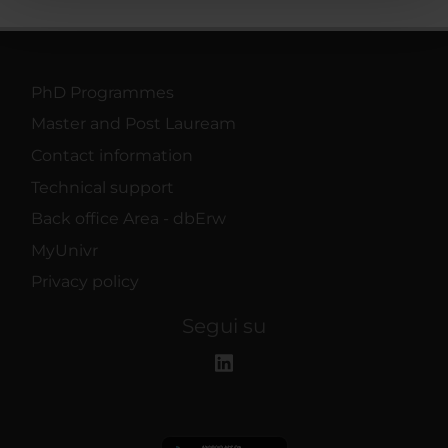
pubblicità e social media, i quali potrebbero combinarle
con altre informazioni che hai fornito loro o che hanno
raccolto dal tuo utilizzo dei loro servizi.
PhD Programmes
Master and Post Lauream
Contact information
Technical support
Back office Area - dbErw
MyUnivr
Privacy policy
Segui su