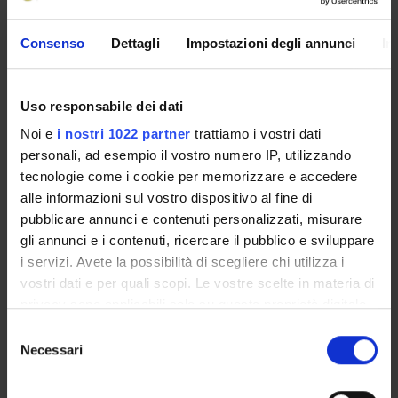
Enrolment Policy
Consenso
Dettagli
Impostazioni degli annunci
In
Courses
Academic Calendar
Lesson timetable
Uso responsabile dei dati
Degree Programme
Noi e
i nostri 1022 partner
trattiamo i vostri dati
Exam calendar
personali, ad esempio il vostro numero IP, utilizzando
Notices
tecnologie come i cookie per memorizzare e accedere
Thesis and internship proposals
alle informazioni sul vostro dispositivo al fine di
Governing bodies
pubblicare annunci e contenuti personalizzati, misurare
Faculty staff
gli annunci e i contenuti, ricercare il pubblico e sviluppare
Student Career Management
i servizi. Avete la possibilità di scegliere chi utilizza i
Scholarships and Grants
vostri dati e per quali scopi. Le vostre scelte in materia di
Documents
privacy sono applicabili solo su questa proprietà digitale
in cui avete effettuato le vostre scelte. È possibile
Selezione
modificare o revocare il proprio consenso in qualsiasi
Necessari
del
STUDYING
momento dalla Dichiarazione sui cookie o facendo clic
consenso
sull'icona di attivazione della privacy.
COURSES