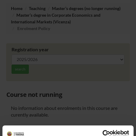
Home
Teaching
Master’s degrees (no longer running)
Master’s degree in Corporate Economics and
International Markets (Vicenza)
Enrolment Policy
Registration year
search
Course not running
No information about enrolments in this course are
curently available.