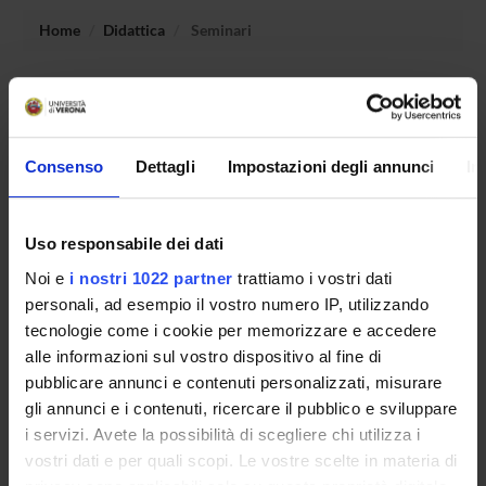
Home
Didattica
Seminari
Non è stato trovato alcun seminario relativo
all'insegnamento Economia degli intermediari finanziari.
Consenso
Dettagli
Impostazioni degli annunci
In
OFFERTA FORMATIVA
Uso responsabile dei dati
CORSI DI STUDIO
Noi e
i nostri 1022 partner
trattiamo i vostri dati
personali, ad esempio il vostro numero IP, utilizzando
DOTTORATI, MASTER E FORMAZIONE SUPERIORE
tecnologie come i cookie per memorizzare e accedere
alle informazioni sul vostro dispositivo al fine di
Contatti
pubblicare annunci e contenuti personalizzati, misurare
Persone
gli annunci e i contenuti, ricercare il pubblico e sviluppare
Luoghi
i servizi. Avete la possibilità di scegliere chi utilizza i
vostri dati e per quali scopi. Le vostre scelte in materia di
Calendario