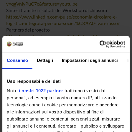
v=qgVnlyPuC7c&feature=youtu.be
Sintesi tramite i risultati del Workshop di chiusura
https://www.linkedin.com/pulse/economia-circolare-e-
logistica-integrata-per-una-societ%C3%A0-ivan-russo/
Partners del progetto
https://www.fondazionespeedhub.it/closed-loop-supply-
chain.html
A sintesi del progetto è stato pubblicato un E-Book "Closed
Consenso
Dettagli
Impostazioni degli annunci
In
Loop Supply Chain" allegato o
scaricabile qui
Uso responsabile dei dati
PROJECT PARTICIPANTS
Noi e
i nostri 1022 partner
trattiamo i vostri dati
Nicolò Masorgo
personali, ad esempio il vostro numero IP, utilizzando
tecnologie come i cookie per memorizzare e accedere
Ivan Russo
alle informazioni sul vostro dispositivo al fine di
Full Professor
pubblicare annunci e contenuti personalizzati, misurare
gli annunci e i contenuti, ricercare il pubblico e sviluppare