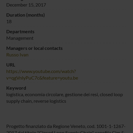
December 15, 2017
Duration (months)
18
Departments
Management
Managers or local contacts
Russo Ivan
URL
https://www.youtube.com/watch?
v=qgVnlyPuC7c&feature=youtu.be
Keyword
logistica, economia circolare, gestione dei resi, closed loop
supply chain, reverse logistics
Progetto finanziato da Regione Veneto, cod. 1001-1-1267-
2017 dal titolo "Closed Loop Supply Chain", capofila Cim &