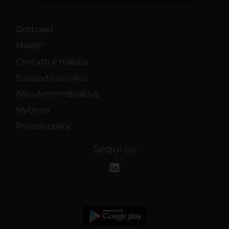
pubblicità e social media, i quali potrebbero combinarle
con altre informazioni che hai fornito loro o che hanno
Dottorati
raccolto dal tuo utilizzo dei loro servizi.
Master
Contatti e mappa
Supporto tecnico
Area Amministrativa
MyUnivr
Privacy policy
Segui su