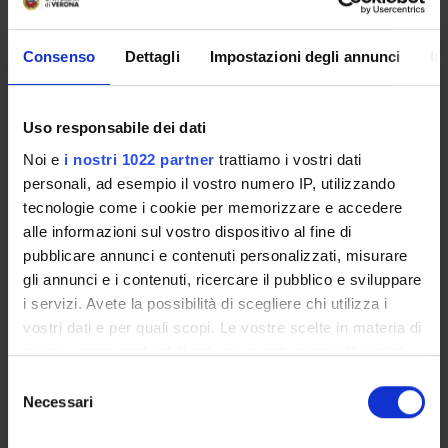
Insegnamenti
Calendario didattico
Consenso
Dettagli
Impostazioni degli annunci
In
Orario lezioni
Piani didattici
Calendario esami
Uso responsabile dei dati
Bacheca avvisi
Noi e
i nostri 1022 partner
trattiamo i vostri dati
Proposte tesi e stage
personali, ad esempio il vostro numero IP, utilizzando
Organi collegiali e di governo
tecnologie come i cookie per memorizzare e accedere
Docenti
alle informazioni sul vostro dispositivo al fine di
Gestione carriere
pubblicare annunci e contenuti personalizzati, misurare
Agevolazioni economiche
gli annunci e i contenuti, ricercare il pubblico e sviluppare
Alloggi
i servizi. Avete la possibilità di scegliere chi utilizza i
Documenti
vostri dati e per quali scopi. Le vostre scelte in materia di
privacy sono applicabili solo su questa proprietà digitale
in cui avete effettuato le vostre scelte. È possibile
Selezione
OFFERTA FORMATIVA
modificare o revocare il proprio consenso in qualsiasi
Necessari
del
momento dalla Dichiarazione sui cookie o facendo clic
CORSI DI STUDIO
consenso
sull'icona di attivazione della privacy.