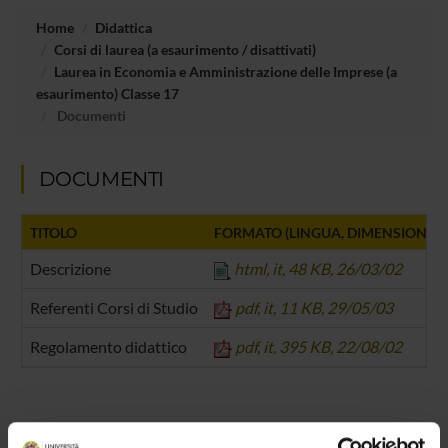
Home
Didattica
Corsi di laurea (a esaurimento / disattivati)
Laurea in Economia e Amministrazione delle Imprese (a
esaurimento) Classe 17
Documenti
DOCUMENTI
TITOLO
FORMATO (LINGUA, DIMENSIONE,
Descrizione
html, it, 48 KB, 26/03/02
Referenti Corsi di Studio
pdf, it, 11 KB, 29/05/03
Regolamento didattico
pdf, it, 395 KB, 22/08/02