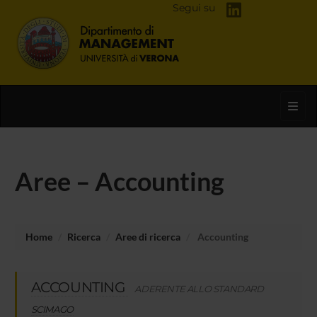
Segui su
Toggl
Aree – Accounting
Home
Ricerca
Aree di ricerca
Accounting
ACCOUNTING
ADERENTE ALLO STANDARD
SCIMAGO