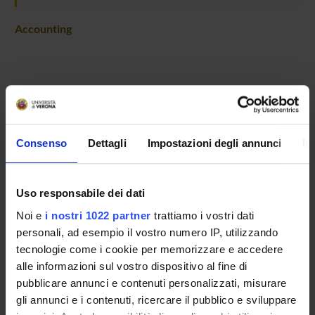
Accounting
ATTIVITÀ
Consenso
Dettagli
Impostazioni degli annunci
In
GRUPPI DI RICERCA
DOTTORATI DI RICERCA
Uso responsabile dei dati
Noi e
i nostri 1022 partner
trattiamo i vostri dati
STRUTTURE
personali, ad esempio il vostro numero IP, utilizzando
tecnologie come i cookie per memorizzare e accedere
CENTRI E LABORATORI
alle informazioni sul vostro dispositivo al fine di
pubblicare annunci e contenuti personalizzati, misurare
BIBLIOTECHE
gli annunci e i contenuti, ricercare il pubblico e sviluppare