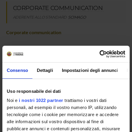
CORPORATE COMMUNICATION
ADERENTE ALLO STANDARD
SCIMAGO
Corporate communication
Consenso
Dettagli
Impostazioni degli annunci
In
ATTIVITÀ
GRUPPI DI RICERCA
Uso responsabile dei dati
Noi e
i nostri 1022 partner
trattiamo i vostri dati
DOTTORATI DI RICERCA
personali, ad esempio il vostro numero IP, utilizzando
tecnologie come i cookie per memorizzare e accedere
STRUTTURE
alle informazioni sul vostro dispositivo al fine di
CENTRI E LABORATORI
pubblicare annunci e contenuti personalizzati, misurare